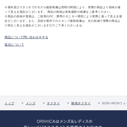
※屋外及びスタジオでのモデル撮影画像は照明の関係により、実際の商品より色味が違
って見える場合がございます。 商品の色味は単体撮影の画像をご参考ください。
※商品の色味や質感は、ご使用のPC・携帯のモニター環境により実際と違って見える場
合がございます。また、店頭や屋外でのスタッフ撮影画像は、光の加減で実際の商品よ
り明るく見える場合がございますのでご了承くださいませ。
商品について問い合わせをする
返品について
トップ
メンズ
ネクタイ
無地ネクタイ
NON-IRONウ