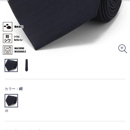
カラー：
紺
紺