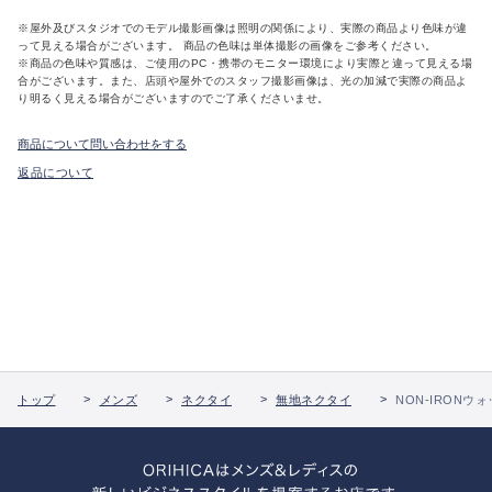
※屋外及びスタジオでのモデル撮影画像は照明の関係により、実際の商品より色味が違
って見える場合がございます。 商品の色味は単体撮影の画像をご参考ください。
※商品の色味や質感は、ご使用のPC・携帯のモニター環境により実際と違って見える場
合がございます。また、店頭や屋外でのスタッフ撮影画像は、光の加減で実際の商品よ
り明るく見える場合がございますのでご了承くださいませ。
商品について問い合わせをする
返品について
トップ
メンズ
ネクタイ
無地ネクタイ
NON-IRONウ