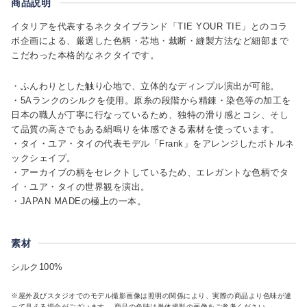
商品説明
イタリアを代表するネクタイブランド「TIE YOUR TIE」とのコラ
ボ企画による、厳選した色柄・芯地・裁断・縫製方法など細部まで
こだわった本格的なネクタイです。
・ふんわりとした触り心地で、立体的なディンプル演出が可能。
・5Aランクのシルクを使用。原糸の段階から精錬・染色等の加工を
日本の職人が丁寧に行なっているため、独特の滑り感とコシ、そし
て品質の高さでもある絹鳴りを体感できる素材を使っています。
・タイ・ユア・タイの代表モデル「Frank」をアレンジしたボトルネ
ックシェイプ。
・アーカイブの柄をセレクトしているため、エレガントな色柄でタ
イ・ユア・タイの世界観を演出。
・JAPAN MADEの極上の一本。
素材
シルク100%
※屋外及びスタジオでのモデル撮影画像は照明の関係により、実際の商品より色味が違
って見える場合がございます。 商品の色味は単体撮影の画像をご参考ください。