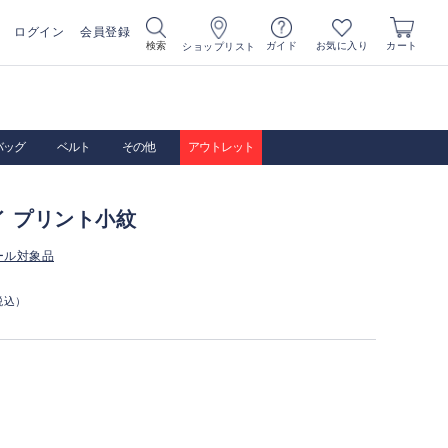
ログイン
会員登録
お気に入り
検索
ガイド
カート
ショップリスト
バッグ
ベルト
その他
アウトレット
イ プリント小紋
ール対象品
税込）