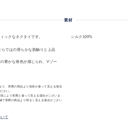
素材
ティックなネクタイです。
シルク100%
%ならではの滑らかな肌触りと上品
の豊かな発色が感じられ、Vゾー
より、実際の商品より色味が違って見える場合
ください。
環境により実際と違って見える場合がございま
減で実際の商品より明るく見える場合がござい
ついて