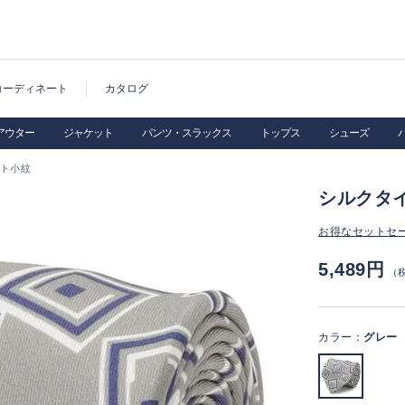
コーディネート
カタログ
アウター
ジャケット
パンツ・スラックス
トップス
シューズ
ント小紋
シルクタ
お得なセットセ
5,489円
（
カラー：
グレー