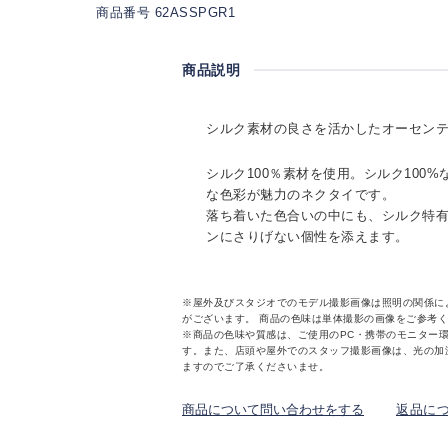
商品番号 62ASSPGR1
商品説明
シルク素材の良さを活かしたオーセン
シルク100％素材を使用。シルク100
な色彩が魅力のネクタイです。
落ち着いた色合いの中にも、シルク特有
ンにさりげない個性を添えます。
※屋外及びスタジオでのモデル撮影画像は照明の関係に
がございます。 商品の色味は単体撮影の画像をご参考
※商品の色味や質感は、ご使用のPC・携帯のモニター
す。また、店頭や屋外でのスタッフ撮影画像は、光の加
ますのでご了承くださいませ。
商品について問い合わせをする
返品に