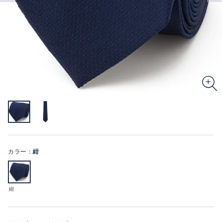
カラー：
紺
紺