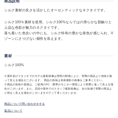
商品説明
シルク素材の良さを活かしたオーセンティックなネクタイです。
シルク100％素材を使用。シルク100%ならではの滑らかな肌触りと
上品な色彩が魅力のネクタイです。
落ち着いた色合いの中にも、シルク特有の豊かな発色が感じられ、V
ゾーンにさりげない個性を添えます。
素材
シルク100%
※屋外及びスタジオでのモデル撮影画像は照明の関係により、実際の商品より色味が違
って見える場合がございます。 商品の色味は単体撮影の画像をご参考ください。
※商品の色味や質感は、ご使用のPC・携帯のモニター環境により実際と違って見える場
合がございます。また、店頭や屋外でのスタッフ撮影画像は、光の加減で実際の商品よ
り明るく見える場合がございますのでご了承くださいませ。
商品について問い合わせをする
返品について