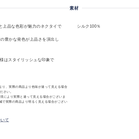
素材
りと上品な色彩が魅力のネクタイで
シルク100％
有の豊かな発色が上品さを演出し
仕様はスタイリッシュな印象で
より、実際の商品より色味が違って見える場合
ください。
環境により実際と違って見える場合がございま
減で実際の商品より明るく見える場合がござい
ついて