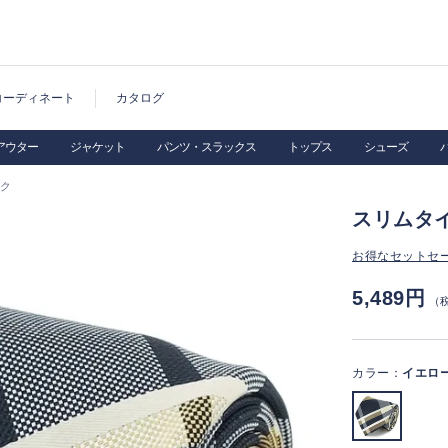
コーディネート
カタログ
アウター
ジャケット
パンツ・スラックス
トップス
シューズ
ック
スリムタイ
お得なセットセ
5,489円
（
カラー：
イエロ