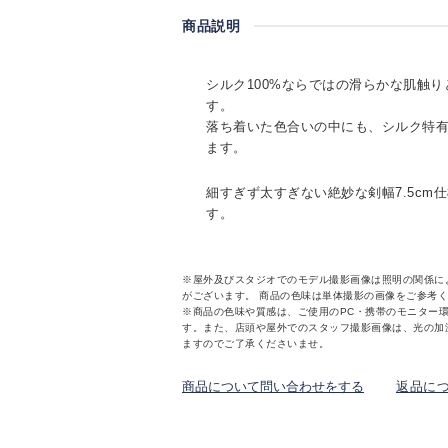
商品説明
シルク100%ならではの滑らかな肌触
す。
落ち着いた色合いの中にも、シルク特
ます。
細すぎず太すぎない絶妙な剣幅7.5cm
す。
※屋外及びスタジオでのモデル撮影画像は照明の関係に
がございます。 商品の色味は単体撮影の画像をご参考
※商品の色味や質感は、ご使用のPC・携帯のモニター
す。また、店頭や屋外でのスタッフ撮影画像は、光の加
ますのでご了承くださいませ。
商品について問い合わせをする
返品に