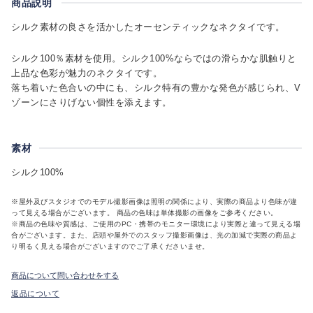
商品説明
シルク素材の良さを活かしたオーセンティックなネクタイです。
シルク100％素材を使用。シルク100%ならではの滑らかな肌触りと
上品な色彩が魅力のネクタイです。
落ち着いた色合いの中にも、シルク特有の豊かな発色が感じられ、V
ゾーンにさりげない個性を添えます。
素材
シルク100%
※屋外及びスタジオでのモデル撮影画像は照明の関係により、実際の商品より色味が違
って見える場合がございます。 商品の色味は単体撮影の画像をご参考ください。
※商品の色味や質感は、ご使用のPC・携帯のモニター環境により実際と違って見える場
合がございます。また、店頭や屋外でのスタッフ撮影画像は、光の加減で実際の商品よ
り明るく見える場合がございますのでご了承くださいませ。
商品について問い合わせをする
返品について