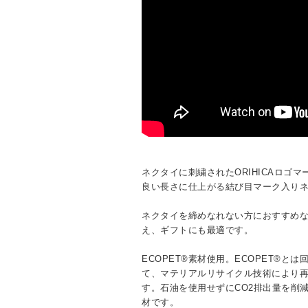
ネクタイに刺繍されたORIHICAロゴ
良い長さに仕上がる結び目マーク入り
ネクタイを締めなれない方におすすめ
え、ギフトにも最適です。
ECOPET®素材使用。ECOPET®と
て、マテリアルリサイクル技術により
す。石油を使用せずにCO2排出量を削
材です。