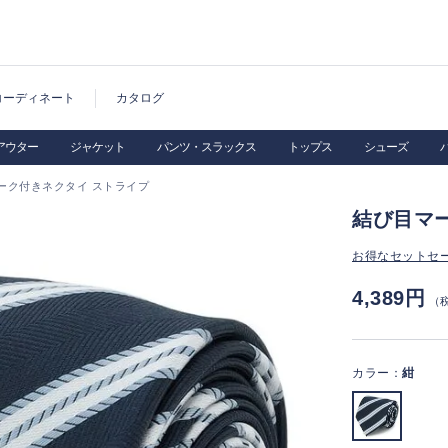
コーディネート
カタログ
アウター
ジャケット
パンツ・スラックス
トップス
シューズ
ーク付きネクタイ ストライプ
結び目マ
お得なセットセ
4,389円
（
カラー：
紺