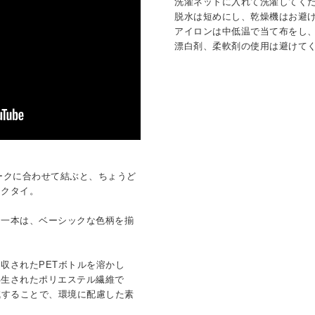
洗濯ネットに入れて洗濯してく
脱水は短めにし、乾燥機はお避
アイロンは中低温で当て布をし
漂白剤、柔軟剤の使用は避けて
マークに合わせて結ぶと、ちょうど
ネクタイ。
な一本は、ベーシックな色柄を揃
は回収されたPETボトルを溶かし
再生されたポリエステル繊維で
減することで、環境に配慮した素