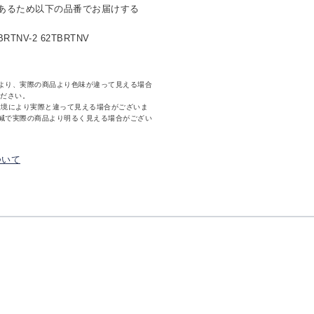
あるため以下の品番でお届けする
RTNV-2 62TBRTNV
より、実際の商品より色味が違って見える場合
ください。
環境により実際と違って見える場合がございま
減で実際の商品より明るく見える場合がござい
ついて