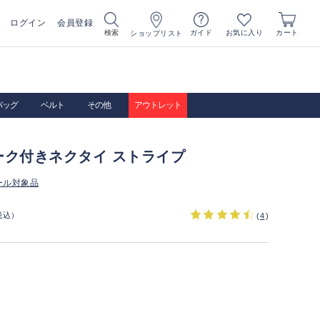
ログイン
会員登録
お気に入り
検索
ガイド
カート
ショップリスト
バッグ
ベルト
その他
アウトレット
ーク付きネクタイ ストライプ
ール対象品
税込）
(
4
)