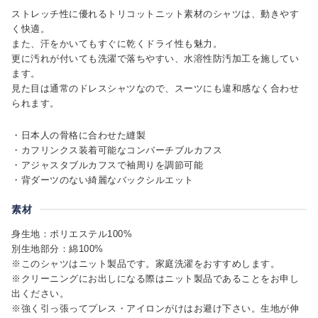
ストレッチ性に優れるトリコットニット素材のシャツは、動きやす
く快適。
また、汗をかいてもすぐに乾くドライ性も魅力。
更に汚れが付いても洗濯で落ちやすい、水溶性防汚加工を施してい
ます。
見た目は通常のドレスシャツなので、スーツにも違和感なく合わせ
られます。
・日本人の骨格に合わせた縫製
・カフリンクス装着可能なコンバーチブルカフス
・アジャスタブルカフスで袖周りを調節可能
・背ダーツのない綺麗なバックシルエット
素材
身生地：ポリエステル100%
別生地部分：綿100%
※このシャツはニット製品です。家庭洗濯をおすすめします。
※クリーニングにお出しになる際はニット製品であることをお申し
出ください。
※強く引っ張ってプレス・アイロンがけはお避け下さい。生地が伸