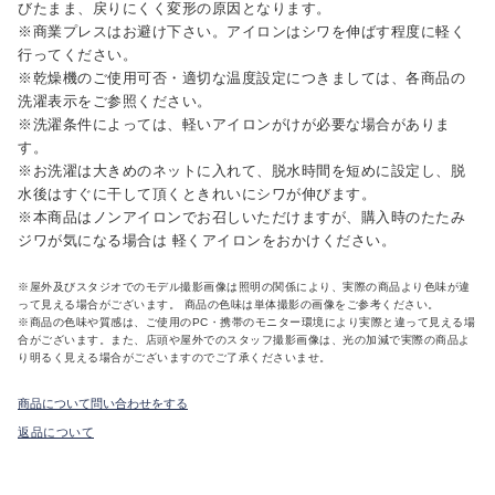
びたまま、戻りにくく変形の原因となります。
※商業プレスはお避け下さい。アイロンはシワを伸ばす程度に軽く
行ってください。
※乾燥機のご使用可否・適切な温度設定につきましては、各商品の
洗濯表示をご参照ください。
※洗濯条件によっては、軽いアイロンがけが必要な場合がありま
す。
※お洗濯は大きめのネットに入れて、脱水時間を短めに設定し、脱
水後はすぐに干して頂くときれいにシワが伸びます。
※本商品はノンアイロンでお召しいただけますが、購入時のたたみ
ジワが気になる場合は 軽くアイロンをおかけください。
※屋外及びスタジオでのモデル撮影画像は照明の関係により、実際の商品より色味が違
って見える場合がございます。 商品の色味は単体撮影の画像をご参考ください。
※商品の色味や質感は、ご使用のPC・携帯のモニター環境により実際と違って見える場
合がございます。また、店頭や屋外でのスタッフ撮影画像は、光の加減で実際の商品よ
り明るく見える場合がございますのでご了承くださいませ。
商品について問い合わせをする
返品について