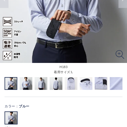
H183
着用サイズ:L
カラー：
ブルー