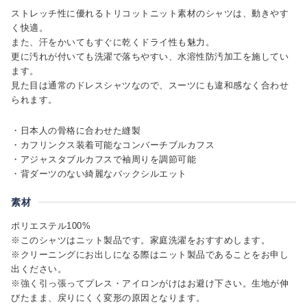
ストレッチ性に優れるトリコットニット素材のシャツは、動きやす
く快適。
また、汗をかいてもすぐに乾くドライ性も魅力。
更に汚れが付いても洗濯で落ちやすい、水溶性防汚加工を施してい
ます。
見た目は通常のドレスシャツなので、スーツにも違和感なく合わせ
られます。
・日本人の骨格に合わせた縫製
・カフリンクス装着可能なコンバーチブルカフス
・アジャスタブルカフスで袖周りを調節可能
・背ダーツのない綺麗なバックシルエット
素材
ポリエステル100%
※このシャツはニット製品です。家庭洗濯をおすすめします。
※クリーニングにお出しになる際はニット製品であることをお申し
出ください。
※強く引っ張ってプレス・アイロンがけはお避け下さい。生地が伸
びたまま、戻りにくく変形の原因となります。