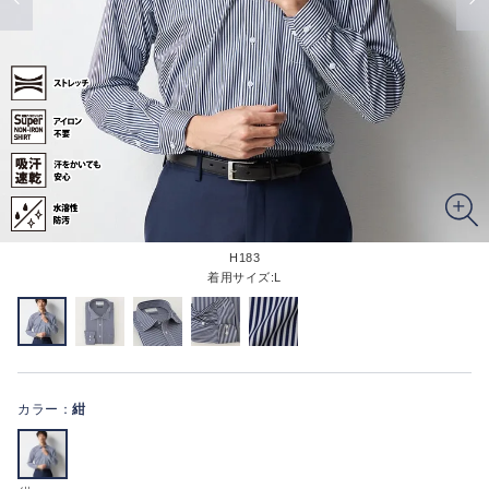
H183
着用サイズ:L
カラー：
紺