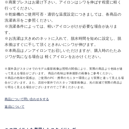
※商業プレスはお避け下さい。アイロンはシワを伸ばす程度に軽く
行ってください。
※乾燥機のご使用可否・適切な温度設定につきましては、各商品の
洗濯表示をご参照ください。
※洗濯条件によっては、軽いアイロンがけが必要な場合がありま
す。
※お洗濯は大きめのネットに入れて、脱水時間を短めに設定し、脱
水後はすぐに干して頂くときれいにシワが伸びます。
※本商品はノンアイロンでお召しいただけますが、購入時のたたみ
ジワが気になる場合は 軽くアイロンをおかけください。
※屋外及びスタジオでのモデル撮影画像は照明の関係により、実際の商品より色味が違
って見える場合がございます。 商品の色味は単体撮影の画像をご参考ください。
※商品の色味や質感は、ご使用のPC・携帯のモニター環境により実際と違って見える場
合がございます。また、店頭や屋外でのスタッフ撮影画像は、光の加減で実際の商品よ
り明るく見える場合がございますのでご了承くださいませ。
商品について問い合わせをする
返品について