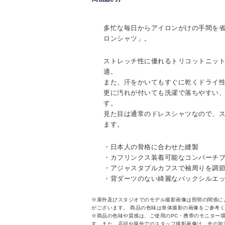
多忙な毎日からアイロンがけの手間を
ロンシャツ」。
ストレッチ性に優れるトリコットニッ
適。
また、汗をかいてもすぐに乾くドライ
更に汚れが付いても洗濯で落ちやすい
す。
見た目は通常のドレスシャツなので、
ます。
・日本人の骨格に合わせた縫製
・カフリンクス装着可能なコンバーチ
・アジャスタブルカフスで袖周りを調
・背ダーツのない綺麗なバックシルエ
※屋外及びスタジオでのモデル撮影画像は照明の関係に
がございます。 商品の色味は単体撮影の画像をご参考
※商品の色味や質感は、ご使用のPC・携帯のモニター
す。また、店頭や屋外でのスタッフ撮影画像は、光の加