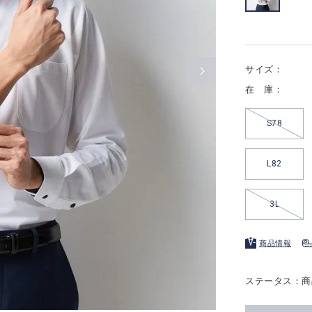
サイズ：
在 庫：
S78
L82
3L
商品情報
ステータス：商