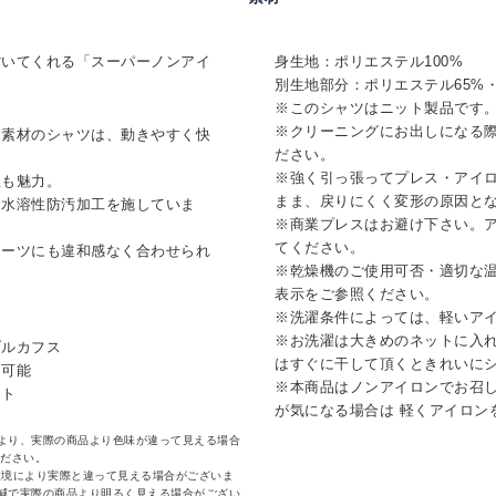
省いてくれる「スーパーノンアイ
身生地：ポリエステル100%
別生地部分：ポリエステル65%・
※このシャツはニット製品です
※クリーニングにお出しになる
ト素材のシャツは、動きやすく快
ださい。
※強く引っ張ってプレス・アイ
性も魅力。
まま、戻りにくく変形の原因と
、水溶性防汚加工を施していま
※商業プレスはお避け下さい。
てください。
スーツにも違和感なく合わせられ
※乾燥機のご使用可否・適切な
表示をご参照ください。
※洗濯条件によっては、軽いア
※お洗濯は大きめのネットに入
ブルカフス
はすぐに干して頂くときれいに
節可能
※本商品はノンアイロンでお召
ット
が気になる場合は 軽くアイロン
より、実際の商品より色味が違って見える場合
ください。
環境により実際と違って見える場合がございま
減で実際の商品より明るく見える場合がござい