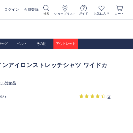
ログイン
会員登録
お気に入り
検索
ガイド
カート
ショップリスト
バッグ
ベルト
その他
アウトレット
ノンアイロンストレッチシャツ ワイドカ
ール対象品
税込）
(
3
)