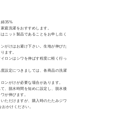
綿35%
。家庭洗濯をおすすめします。
際はニット製品であることをお申し出く
ロンがけはお避け下さい。生地が伸びた
なります。
アイロンはシワを伸ばす程度に軽く行っ
温度設定につきましては、各商品の洗濯
イロンがけが必要な場合があります。
れて、脱水時間を短めに設定し、脱水後
シワが伸びます。
しいただけますが、購入時のたたみジワ
をおかけください。