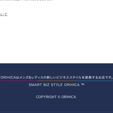
ついて
COPYRIGHT © ORIHICA.