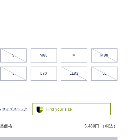
S
M80
M
M88
L
L90
LL82
LL
Find your size
サイズスペック
品価格
5,489円 （税込）