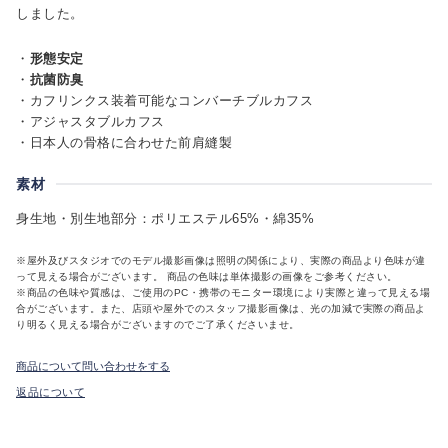
しました。
・
形態安定
・
抗菌防臭
・カフリンクス装着可能なコンバーチブルカフス
・アジャスタブルカフス
・日本人の骨格に合わせた前肩縫製
素材
身生地・別生地部分：ポリエステル65%・綿35%
※屋外及びスタジオでのモデル撮影画像は照明の関係により、実際の商品より色味が違
って見える場合がございます。 商品の色味は単体撮影の画像をご参考ください。
※商品の色味や質感は、ご使用のPC・携帯のモニター環境により実際と違って見える場
合がございます。また、店頭や屋外でのスタッフ撮影画像は、光の加減で実際の商品よ
り明るく見える場合がございますのでご了承くださいませ。
商品について問い合わせをする
返品について