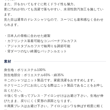
また、汗をかいてもすぐに乾くドライ性も魅力。
更に汚れが付いても洗濯で落ちやすい、水溶性防汚加工を施してい
ます。
見た目は通常のドレスシャツなので、スーツにも違和感なく合わせ
られます。
・日本人の骨格に合わせた縫製
・カフリンクス装着可能なコンバーチブルカフス
・アジャスタブルカフスで袖周りを調節可能
・背ダーツのない綺麗なバックシルエット
素材
身生地：ポリエステル100%
別生地部分：ポリエステル65%・綿35%
※このシャツはニット製品です。家庭洗濯をおすすめします。
※クリーニングにお出しになる際はニット製品であることをお申し
出ください。
※強く引っ張ってプレス・アイロンがけはお避け下さい。生地が伸
びたまま、戻りにくく変形の原因となります。
※商業プレスはお避け下さい。アイロンはシワを伸ばす程度に軽く