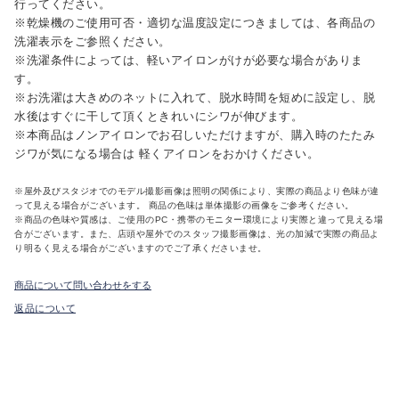
行ってください。
※乾燥機のご使用可否・適切な温度設定につきましては、各商品の
洗濯表示をご参照ください。
※洗濯条件によっては、軽いアイロンがけが必要な場合がありま
す。
※お洗濯は大きめのネットに入れて、脱水時間を短めに設定し、脱
水後はすぐに干して頂くときれいにシワが伸びます。
※本商品はノンアイロンでお召しいただけますが、購入時のたたみ
ジワが気になる場合は 軽くアイロンをおかけください。
※屋外及びスタジオでのモデル撮影画像は照明の関係により、実際の商品より色味が違
って見える場合がございます。 商品の色味は単体撮影の画像をご参考ください。
※商品の色味や質感は、ご使用のPC・携帯のモニター環境により実際と違って見える場
合がございます。また、店頭や屋外でのスタッフ撮影画像は、光の加減で実際の商品よ
り明るく見える場合がございますのでご了承くださいませ。
商品について問い合わせをする
返品について