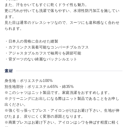
また、汗をかいてもすぐに乾くドライ性も魅力。
更に汚れが付いても洗濯で落ちやすい、水溶性防汚加工を施してい
ます。
見た目は通常のドレスシャツなので、スーツにも違和感なく合わせ
られます。
・日本人の骨格に合わせた縫製
・カフリンクス装着可能なコンバーチブルカフス
・アジャスタブルカフスで袖周りを調節可能
・背ダーツのない綺麗なバックシルエット
素材
身生地：ポリエステル100%
別生地部分：ポリエステル65%・綿35%
※このシャツはニット製品です。家庭洗濯をおすすめします。
※クリーニングにお出しになる際はニット製品であることをお申し
出ください。
※強く引っ張ってプレス・アイロンがけはお避け下さい。生地が伸
びたまま、戻りにくく変形の原因となります。
※商業プレスはお避け下さい。アイロンはシワを伸ばす程度に軽く