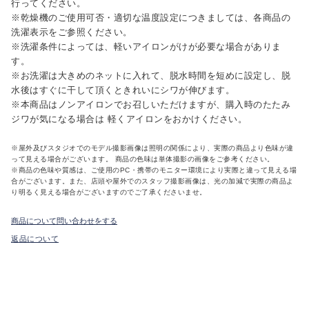
行ってください。
※乾燥機のご使用可否・適切な温度設定につきましては、各商品の
洗濯表示をご参照ください。
※洗濯条件によっては、軽いアイロンがけが必要な場合がありま
す。
※お洗濯は大きめのネットに入れて、脱水時間を短めに設定し、脱
水後はすぐに干して頂くときれいにシワが伸びます。
※本商品はノンアイロンでお召しいただけますが、購入時のたたみ
ジワが気になる場合は 軽くアイロンをおかけください。
※屋外及びスタジオでのモデル撮影画像は照明の関係により、実際の商品より色味が違
って見える場合がございます。 商品の色味は単体撮影の画像をご参考ください。
※商品の色味や質感は、ご使用のPC・携帯のモニター環境により実際と違って見える場
合がございます。また、店頭や屋外でのスタッフ撮影画像は、光の加減で実際の商品よ
り明るく見える場合がございますのでご了承くださいませ。
商品について問い合わせをする
返品について