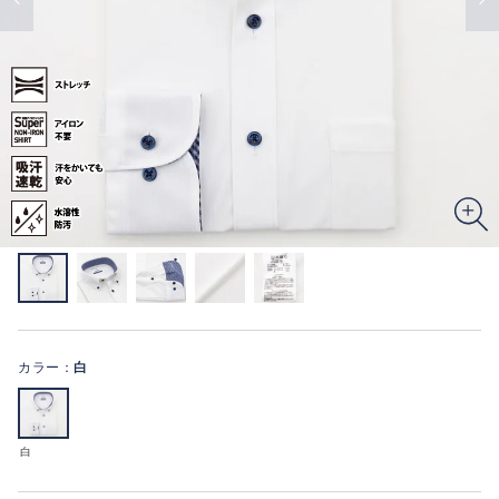
カラー：
白
白