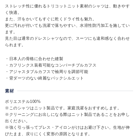
ストレッチ性に優れるトリコットニット素材のシャツは、動きやす
く快適。
また、汗をかいてもすぐに乾くドライ性も魅力。
更に汚れが付いても洗濯で落ちやすい、水溶性防汚加工を施してい
ます。
見た目は通常のドレスシャツなので、スーツにも違和感なく合わせ
られます。
・日本人の骨格に合わせた縫製
・カフリンクス装着可能なコンバーチブルカフス
・アジャスタブルカフスで袖周りを調節可能
・背ダーツのない綺麗なバックシルエット
素材
ポリエステル100%
※このシャツはニット製品です。家庭洗濯をおすすめします。
※クリーニングにお出しになる際はニット製品であることをお申し
出ください。
※強く引っ張ってプレス・アイロンがけはお避け下さい。生地が伸
びたまま、戻りにくく変形の原因となります。