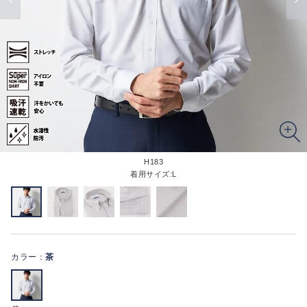
H183
着用サイズ:L
カラー：
茶