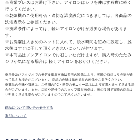
※商業プレスはお避け下さい。アイロンはシワを伸ばす程度に軽く
行ってください。
※乾燥機のご使用可否・適切な温度設定につきましては、各商品の
洗濯表示をご参照ください。
※洗濯条件によっては、軽いアイロンがけが必要な場合がありま
す。
※お洗濯は大きめのネットに入れて、脱水時間を短めに設定し、脱
水後はすぐに干して頂くときれいにシワが伸びます。
※本商品はノンアイロンでお召しいただけますが、購入時のたたみ
ジワが気になる場合は 軽くアイロンをおかけください。
※屋外及びスタジオでのモデル撮影画像は照明の関係により、実際の商品より色味が違
って見える場合がございます。 商品の色味は単体撮影の画像をご参考ください。
※商品の色味や質感は、ご使用のPC・携帯のモニター環境により実際と違って見える場
合がございます。また、店頭や屋外でのスタッフ撮影画像は、光の加減で実際の商品よ
り明るく見える場合がございますのでご了承くださいませ。
商品について問い合わせをする
返品について