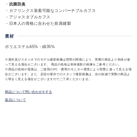
・
抗菌防臭
・カフリンクス装着可能なコンバーチブルカフス
・アジャスタブルカフス
・日本人の骨格に合わせた前肩縫製
素材
ポリエステル65%・綿35%
※屋外及びスタジオでのモデル撮影画像は照明の関係により、実際の商品より色味が違
って見える場合がございます。 商品の色味は単体撮影の画像をご参考ください。
※商品の色味や質感は、ご使用のPC・携帯のモニター環境により実際と違って見える場
合がございます。また、店頭や屋外でのスタッフ撮影画像は、光の加減で実際の商品よ
り明るく見える場合がございますのでご了承くださいませ。
商品について問い合わせをする
返品について