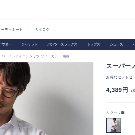
コーディネート
カタログ
アウター
ジャケット
パンツ・スラックス
トップス
シューズ
ーパーノンアイロンシャツ ワイドカラー 織柄
スーパー
お得なセットセ
4,389円
（
カラー：
白