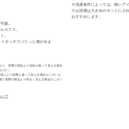
※洗濯条件によっては、軽いア
※お洗濯は大きめのネットに入
おすすめします。
節可能。
ブルカフス。
ット。
ドライタッチでパリッと感が出ま
より、実際の商品より色味が違って見える場合
ください。
環境により実際と違って見える場合がございま
減で実際の商品より明るく見える場合がござい
ついて