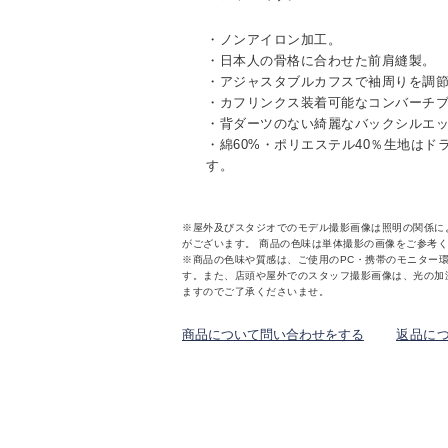
・ノンアイロン加工。
・日本人の骨格に合わせた前肩縫製。
・アジャスタブルカフスで袖周りを調
・カフリンクス装着可能なコンバーチ
・背ダーツのない綺麗なバックシルエ
・綿60%・ポリエステル40％生地は
す。
※屋外及びスタジオでのモデル撮影画像は照明の関係に
がございます。 商品の色味は単体撮影の画像をご参考
※商品の色味や質感は、ご使用のPC・携帯のモニター
す。また、店頭や屋外でのスタッフ撮影画像は、光の加
ますのでご了承くださいませ。
商品について問い合わせをする
返品に