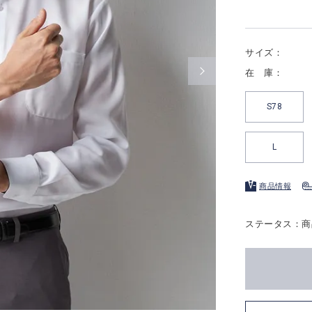
サイズ：
在 庫：
S78
L
商品情報
ステータス：商