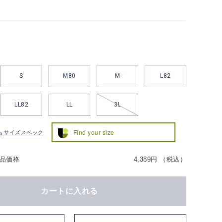
S
M80
M
L82
LL82
LL
3L
Find your size
サイズスペック
品価格
4,389円 （税込）
カートに入れる