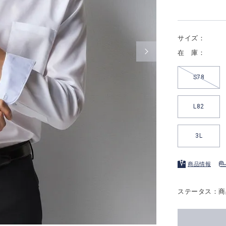
サイズ：
在 庫：
S78
L82
3L
商品情報
ステータス：商