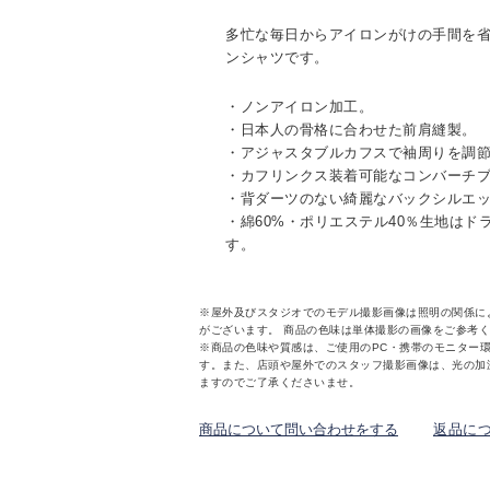
多忙な毎日からアイロンがけの手間を
ンシャツです。
・ノンアイロン加工。
・日本人の骨格に合わせた前肩縫製。
・アジャスタブルカフスで袖周りを調
・カフリンクス装着可能なコンバーチ
・背ダーツのない綺麗なバックシルエ
・綿60%・ポリエステル40％生地は
す。
※屋外及びスタジオでのモデル撮影画像は照明の関係に
がございます。 商品の色味は単体撮影の画像をご参考
※商品の色味や質感は、ご使用のPC・携帯のモニター
す。また、店頭や屋外でのスタッフ撮影画像は、光の加
ますのでご了承くださいませ。
商品について問い合わせをする
返品に