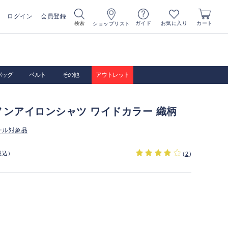
ログイン
会員登録
お気に入り
検索
ガイド
カート
ショップリスト
バッグ
ベルト
その他
アウトレット
ノンアイロンシャツ ワイドカラー 織柄
ール対象品
税込）
(
2
)