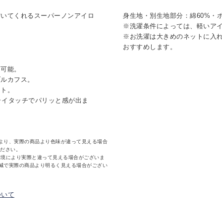
省いてくれるスーパーノンアイロ
身生地・別生地部分：綿60%・ポ
※洗濯条件によっては、軽いア
※お洗濯は大きめのネットに入
おすすめします。
節可能。
ブルカフス。
ット。
ドライタッチでパリッと感が出ま
より、実際の商品より色味が違って見える場合
ください。
環境により実際と違って見える場合がございま
減で実際の商品より明るく見える場合がござい
ついて