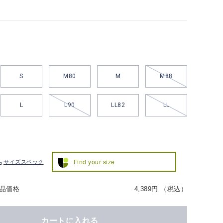
S
M80
M
M88
L
L90
LL82
LL
Find your size
サイズスペック
品価格
4,389円 （税込）
カートに入れる