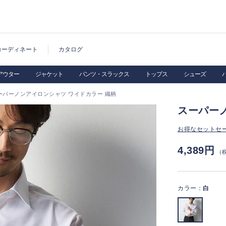
コーディネート
カタログ
アウター
ジャケット
パンツ・スラックス
トップス
シューズ
ーパーノンアイロンシャツ ワイドカラー 織柄
スーパー
お得なセットセ
4,389円
（
カラー：
白