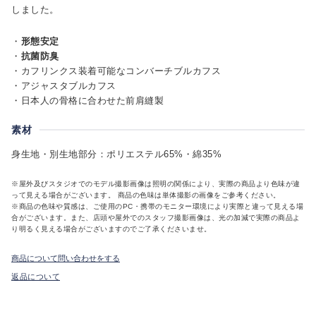
しました。
・
形態安定
・
抗菌防臭
・カフリンクス装着可能なコンバーチブルカフス
・アジャスタブルカフス
・日本人の骨格に合わせた前肩縫製
素材
身生地・別生地部分：ポリエステル65%・綿35%
※屋外及びスタジオでのモデル撮影画像は照明の関係により、実際の商品より色味が違
って見える場合がございます。 商品の色味は単体撮影の画像をご参考ください。
※商品の色味や質感は、ご使用のPC・携帯のモニター環境により実際と違って見える場
合がございます。また、店頭や屋外でのスタッフ撮影画像は、光の加減で実際の商品よ
り明るく見える場合がございますのでご了承くださいませ。
商品について問い合わせをする
返品について