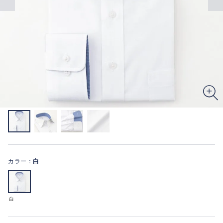
カラー：
白
白