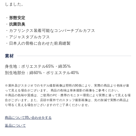
しました。
・
形態安定
・
抗菌防臭
・カフリンクス装着可能なコンバーチブルカフス
・アジャスタブルカフス
・日本人の骨格に合わせた前肩縫製
素材
身生地：ポリエステル65%・綿35%
別生地部分：綿60%・ポリエステル40%
※屋外及びスタジオでのモデル撮影画像は照明の関係により、実際の商品より色味が違
って見える場合がございます。 商品の色味は単体撮影の画像をご参考ください。
※商品の色味や質感は、ご使用のPC・携帯のモニター環境により実際と違って見える場
合がございます。また、店頭や屋外でのスタッフ撮影画像は、光の加減で実際の商品よ
り明るく見える場合がございますのでご了承くださいませ。
商品について問い合わせをする
返品について