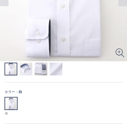
カラー：
白
白