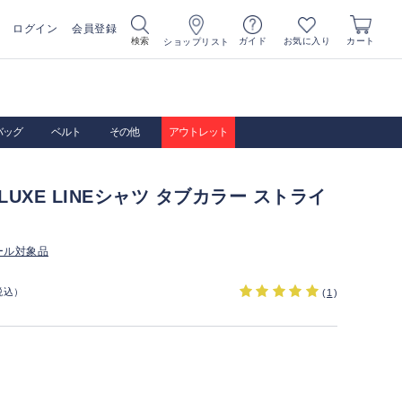
ログイン
会員登録
お気に入り
検索
ガイド
カート
ショップリスト
バッグ
ベルト
その他
アウトレット
A LUXE LINEシャツ タブカラー ストライ
ール対象品
税込）
(
1
)