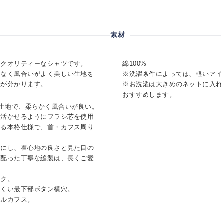
素材
イクオリティーなシャツです。
綿100%
少なく風合いがよく美しい生地を
※洗濯条件によっては、軽いア
さが分かります。
※お洗濯は大きめのネットに入
おすすめします。
な生地で、柔らかく風合いが良い。
を活かせるようにフラシ芯を使用
れる本格仕様で、首・カフス周り
様にし、着心地の良さと見た目の
を配った丁寧な縫製は、長くご愛
ーク。
にくい最下部ボタン横穴。
ブルカフス。