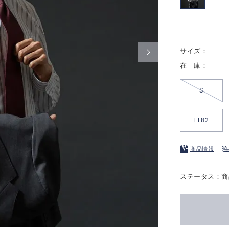
サイズ：
在 庫：
S
LL82
商品情報
ステータス：商