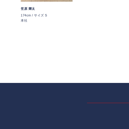
笠原 輝太
174cm / サイズ S
本社