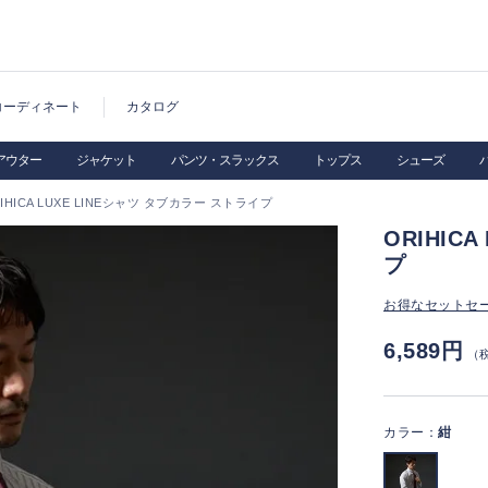
コーディネート
カタログ
アウター
ジャケット
パンツ・スラックス
トップス
シューズ
IHICA LUXE LINEシャツ タブカラー ストライプ
ORIHIC
プ
お得なセットセ
6,589円
（
カラー：
紺