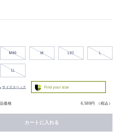
M80
M
L82
L
LL
Find your size
サイズスペック
品価格
6,589円 （税込）
カートに入れる