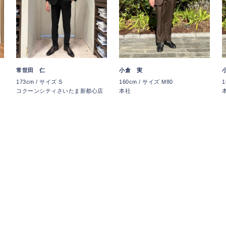
小倉 実
常世田 仁
160cm / サイズ M80
1
173cm / サイズ S
本社
コクーンシティさいたま新都心店