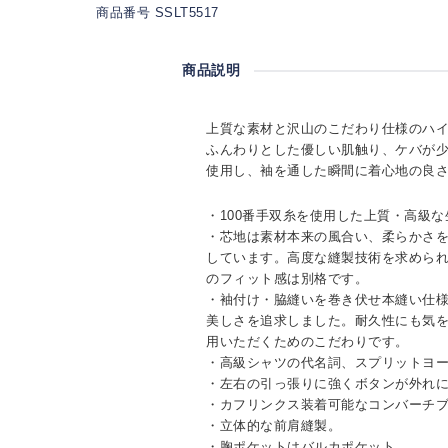
商品番号 SSLT5517
商品説明
上質な素材と沢山のこだわり仕様のハ
ふんわりとした優しい肌触り、ケバが
使用し、袖を通した瞬間に着心地の良
・100番手双糸を使用した上質・高級
・芯地は素材本来の風合い、柔らかさ
しています。高度な縫製技術を求めら
のフィット感は別格です。
・袖付け・脇縫いを巻き伏せ本縫い仕
美しさを追求しました。耐久性にも気
用いただくためのこだわりです。
・高級シャツの代名詞、スプリットヨ
・左右の引っ張りに強くボタンが外れ
・カフリンクス装着可能なコンバーチ
・立体的な前肩縫製。
・胸ポケットはバルカポケット。