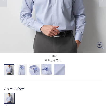
H183
着用サイズ:L
カラー：
ブルー