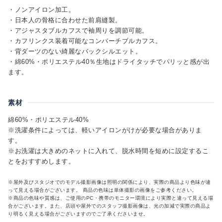
・ノンアイロン加工。
・日本人の骨格に合わせた前肩縫製。
・アジャスタブルカフスで袖周りを調節可能。
・カフリンクス装着可能なコンバーチブルカフス。
・背ダーツのない綺麗なバックシルエット。
・綿60%・ポリエステル40％生地はドライタッチでパリッと感が出
ます。
素材
綿60%・ポリエステル40%
※洗濯条件によっては、軽いアイロンがけが必要な場合がありま
す。
※お洗濯は大きめのネットに入れて、脱水時間を短めに設定するこ
とをおすすめします。
※屋外及びスタジオでのモデル撮影画像は照明の関係により、実際の商品より色味が違
って見える場合がございます。 商品の色味は単体撮影の画像をご参考ください。
※商品の色味や質感は、ご使用のPC・携帯のモニター環境により実際と違って見える場
合がございます。また、店頭や屋外でのスタッフ撮影画像は、光の加減で実際の商品よ
り明るく見える場合がございますのでご了承くださいませ。