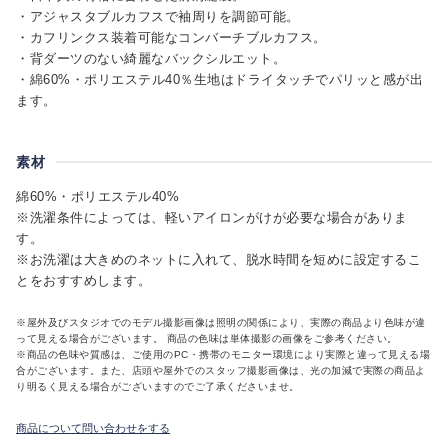
・アジャスタブルカフスで袖周りを調節可能。
・カフリンクス装着可能なコンバーチブルカフス。
・背ダーツのない綺麗なバックシルエット。
・綿60%・ポリエステル40％生地はドライタッチでパリッと感が出
ます。
素材
綿60%・ポリエステル40%
※洗濯条件によっては、軽いアイロンがけが必要な場合がありま
す。
※お洗濯は大きめのネットに入れて、脱水時間を短めに設定するこ
とをおすすめします。
※屋外及びスタジオでのモデル撮影画像は照明の関係により、実際の商品より色味が違
って見える場合がございます。 商品の色味は単体撮影の画像をご参考ください。
※商品の色味や質感は、ご使用のPC・携帯のモニター環境により実際と違って見える場
合がございます。また、店頭や屋外でのスタッフ撮影画像は、光の加減で実際の商品よ
り明るく見える場合がございますのでご了承くださいませ。
商品について問い合わせをする