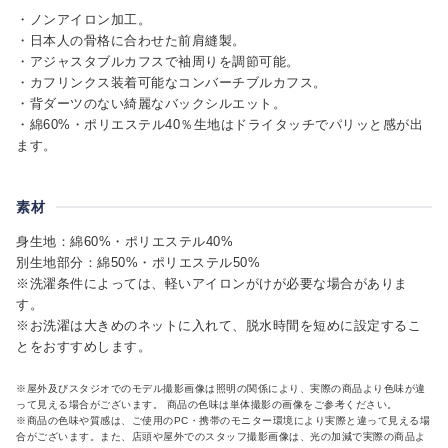
・ノンアイロン加工。
・日本人の骨格に合わせた前肩縫製。
・アジャスタブルカフスで袖周りを調節可能。
・カフリンクス装着可能なコンバーチブルカフス。
・背ダーツのない綺麗なバックシルエット。
・綿60%・ポリエステル40％生地はドライタッチでパリッと感が出
ます。
素材
身生地：綿60%・ポリエステル40%
別生地部分：綿50%・ポリエステル50%
※洗濯条件によっては、軽いアイロンがけが必要な場合がありま
す。
※お洗濯は大きめのネットに入れて、脱水時間を短めに設定するこ
とをおすすめします。
※屋外及びスタジオでのモデル撮影画像は照明の関係により、実際の商品より色味が違
って見える場合がございます。 商品の色味は単体撮影の画像をご参考ください。
※商品の色味や質感は、ご使用のPC・携帯のモニター環境により実際と違って見える場
合がございます。また、店頭や屋外でのスタッフ撮影画像は、光の加減で実際の商品よ