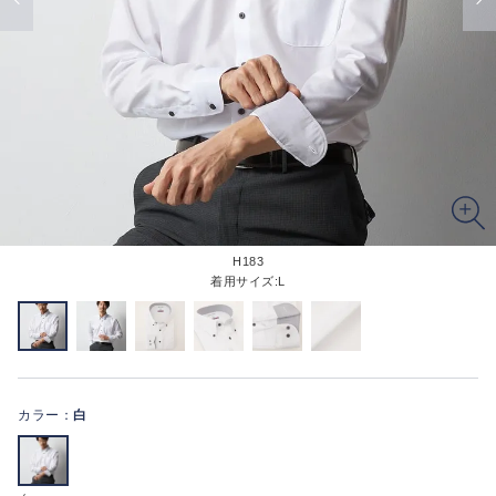
H183
着用サイズ:L
カラー：
白