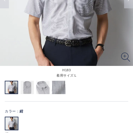
H183
着用サイズ:L
カラー：
紺