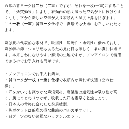
通常の背ヨークは二枚（二重）ですが、それを一枚(一重)にすること
で、『煙突効果』により、衣類内の熱く湿った空気が上に抜けやす
くなり、下から新しい空気が入り衣類内の温度上昇を防ぎます。
この
一枚（一重）背ヨーク
仕様で、夏場でも快適にお召しいただけ
ます。
麻は夏の代表的な素材で、吸湿性・速乾性・通気性に優れており、
麻独特の節・シャリ感もあるため見た目も涼しく、暑い夏に快適で
す。本来しわになりやすい麻混の生地ですが、ノンアイロンで着用
できるのでお手入れも簡単です。
・ノンアイロンでお手入れ簡単。
・
背ヨークが一枚（一重）仕様
で衣類内が蒸れず快適（空冷仕
様）。
・汗をかいても爽やかな麻混素材。麻繊維は通気性や吸水性が高
く、肌にまとわりつかず、吸収した汗も素早く乾燥します。
・日本人の骨格に合わせた前肩縫製。
・胸ポケットは船底の様な曲線のバルカポケット。
・背ダーツのない綺麗なバックシルエット。