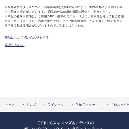
※屋外及びスタジオでのモデル撮影画像は照明の関係により、実際の商品より色味が違
って見える場合がございます。 商品の色味は単体撮影の画像をご参考ください。
※商品の色味や質感は、ご使用のPC・携帯のモニター環境により実際と違って見える場
合がございます。また、店頭や屋外でのスタッフ撮影画像は、光の加減で実際の商品よ
り明るく見える場合がございますのでご了承くださいませ。
商品について問い合わせをする
返品について
トップ
メンズ
ワイシャツ
半袖ワイシャツ
半袖スーパ