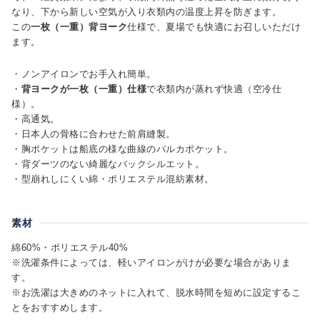
なり、下から新しい空気が入り衣類内の温度上昇を防ぎます。
この
一枚（一重）背ヨーク
仕様で、夏場でも快適にお召しいただけ
ます。
・ノンアイロンでお手入れ簡単。
・
背ヨークが一枚（一重）仕様
で衣類内が蒸れず快適（空冷仕
様）。
・高通気。
・日本人の骨格に合わせた前肩縫製。
・胸ポケットは船底の様な曲線のバルカポケット。
・背ダーツのない綺麗なバックシルエット。
・型崩れしにくい綿・ポリエステル混紡素材。
素材
綿60%・ポリエステル40%
※洗濯条件によっては、軽いアイロンがけが必要な場合がありま
す。
※お洗濯は大きめのネットに入れて、脱水時間を短めに設定するこ
とをおすすめします。