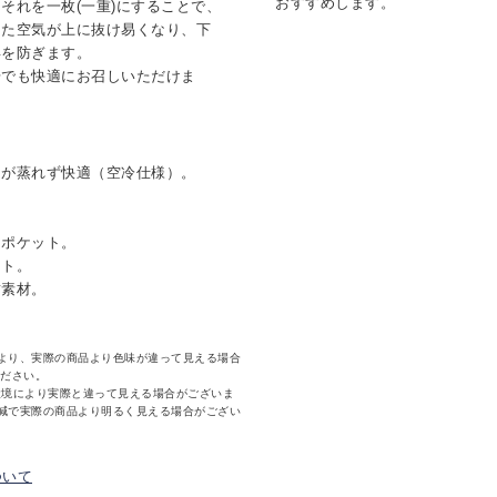
おすすめします。
それを一枚(一重)にすることで、
った空気が上に抜け易くなり、下
昇を防ぎます。
場でも快適にお召しいただけま
内が蒸れず快適（空冷仕様）。
カポケット。
ット。
紡素材。
より、実際の商品より色味が違って見える場合
ください。
環境により実際と違って見える場合がございま
減で実際の商品より明るく見える場合がござい
ついて