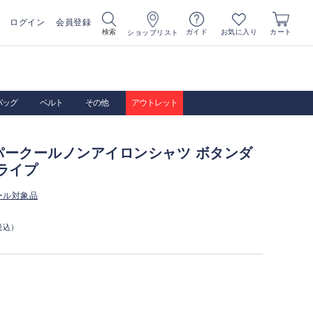
ログイン
会員登録
お気に入り
検索
ガイド
カート
ショップリスト
バッグ
ベルト
その他
アウトレット
パークールノンアイロンシャツ ボタンダ
ライプ
ール対象品
税込）