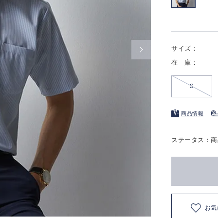
サイズ：
在 庫：
S
商品情報
ステータス：商
お気