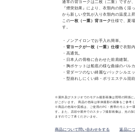
通常の背ヨークは二枚（二重）ですが、
『煙突効果』により、衣類内の熱く湿
から新しい空気が入り衣類内の温度上
この
一枚（一重）背ヨーク
仕様で、夏
す。
・ノンアイロンでお手入れ簡単。
・
背ヨークが一枚（一重）仕様
で衣類
・高通気。
・日本人の骨格に合わせた前肩縫製。
・胸ポケットは船底の様な曲線のバル
・背ダーツのない綺麗なバックシルエ
・型崩れしにくい綿・ポリエステル混
※屋外及びスタジオでのモデル撮影画像は照明の関係に
がございます。 商品の色味は単体撮影の画像をご参考
※商品の色味や質感は、ご使用のPC・携帯のモニター
す。また、店頭や屋外でのスタッフ撮影画像は、光の加
ますのでご了承くださいませ。
商品について問い合わせをする
返品に