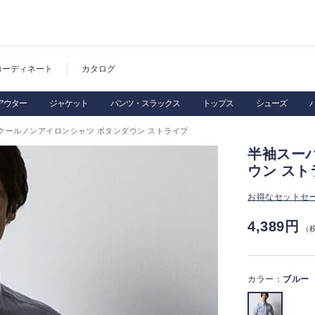
コーディネート
カタログ
アウター
ジャケット
パンツ・スラックス
トップス
シューズ
クールノンアイロンシャツ ボタンダウン ストライプ
半袖スー
ウン スト
お得なセットセ
4,389円
（
カラー：
ブルー