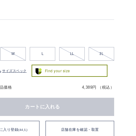
M
L
LL
3L
Find your size
サイズスペック
品価格
4,389円 （税込）
カートに入れる
に入り登録
店舗在庫を確認・取置
(44人)