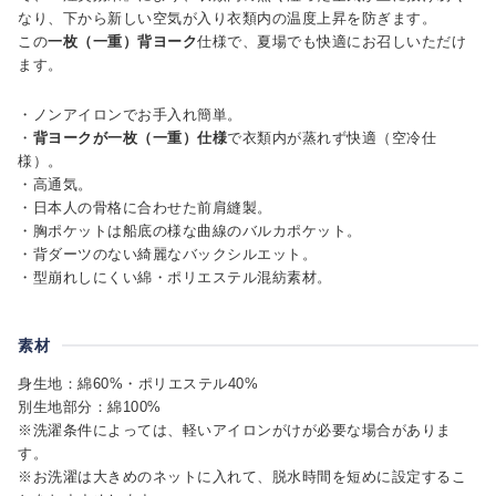
なり、下から新しい空気が入り衣類内の温度上昇を防ぎます。
この
一枚（一重）背ヨーク
仕様で、夏場でも快適にお召しいただけ
ます。
・ノンアイロンでお手入れ簡単。
・
背ヨークが一枚（一重）仕様
で衣類内が蒸れず快適（空冷仕
様）。
・高通気。
・日本人の骨格に合わせた前肩縫製。
・胸ポケットは船底の様な曲線のバルカポケット。
・背ダーツのない綺麗なバックシルエット。
・型崩れしにくい綿・ポリエステル混紡素材。
素材
身生地：綿60%・ポリエステル40%
別生地部分：綿100%
※洗濯条件によっては、軽いアイロンがけが必要な場合がありま
す。
※お洗濯は大きめのネットに入れて、脱水時間を短めに設定するこ