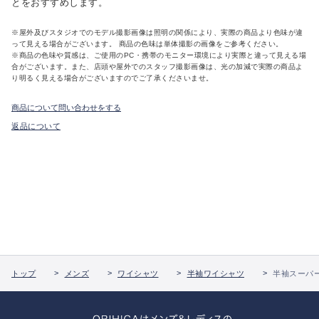
とをおすすめします。
※屋外及びスタジオでのモデル撮影画像は照明の関係により、実際の商品より色味が違
って見える場合がございます。 商品の色味は単体撮影の画像をご参考ください。
※商品の色味や質感は、ご使用のPC・携帯のモニター環境により実際と違って見える場
合がございます。また、店頭や屋外でのスタッフ撮影画像は、光の加減で実際の商品よ
り明るく見える場合がございますのでご了承くださいませ。
商品について問い合わせをする
返品について
トップ
メンズ
ワイシャツ
半袖ワイシャツ
半袖スーパ