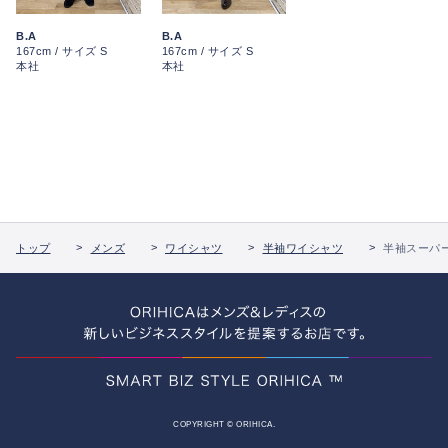
B.A
B.A
167cm / サイズ S
167cm / サイズ S
本社
本社
トップ
メンズ
ワイシャツ
半袖ワイシャツ
半袖スーパ
COPYRIGHT © ORIHICA.