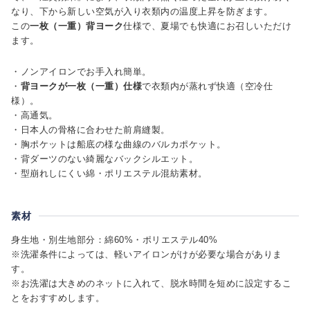
なり、下から新しい空気が入り衣類内の温度上昇を防ぎます。
この
一枚（一重）背ヨーク
仕様で、夏場でも快適にお召しいただけ
ます。
・ノンアイロンでお手入れ簡単。
・
背ヨークが一枚（一重）仕様
で衣類内が蒸れず快適（空冷仕
様）。
・高通気。
・日本人の骨格に合わせた前肩縫製。
・胸ポケットは船底の様な曲線のバルカポケット。
・背ダーツのない綺麗なバックシルエット。
・型崩れしにくい綿・ポリエステル混紡素材。
素材
身生地・別生地部分：綿60%・ポリエステル40%
※洗濯条件によっては、軽いアイロンがけが必要な場合がありま
す。
※お洗濯は大きめのネットに入れて、脱水時間を短めに設定するこ
とをおすすめします。