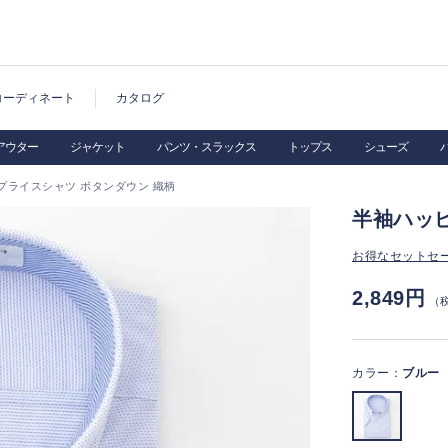
コーディネート
カタログ
アウター
ジャケット
パンツ・スラックス
トップス
シューズ
プライスシャツ ボタンダウン 織柄
半袖ハッ
お得なセットセ
2,849円
（
カラー：
ブルー