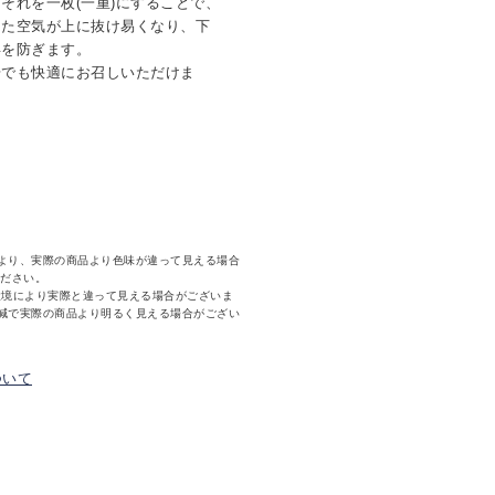
それを一枚(一重)にすることで、
った空気が上に抜け易くなり、下
昇を防ぎます。
場でも快適にお召しいただけま
より、実際の商品より色味が違って見える場合
ください。
環境により実際と違って見える場合がございま
減で実際の商品より明るく見える場合がござい
ついて