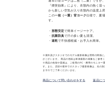
通常の背ヨークは二枚（二重）ですが、
『煙突効果』により、衣類内の熱く湿
から新しい空気が入り衣類内の温度上
この
一枚（一重）背ヨーク
仕様で、夏
す。
・
形態安定
で簡単イージーケア。
・
抗菌防臭
で汗の多い夏も清潔。
・
速乾
で不快感軽減・お手入れ簡単。
※屋外及びスタジオでのモデル撮影画像は照明の関係に
がございます。 商品の色味は単体撮影の画像をご参考
※商品の色味や質感は、ご使用のPC・携帯のモニター
す。また、店頭や屋外でのスタッフ撮影画像は、光の加
ますのでご了承くださいませ。
商品について問い合わせをする
返品に