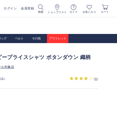
ログイン
会員登録
お気に入り
検索
ガイド
カート
ショップリスト
バッグ
ベルト
その他
アウトレット
ピープライスシャツ ボタンダウン 織柄
ール対象品
税込）
(
9
)