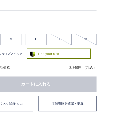
M
L
LL
3L
Find your size
サイズスペック
品価格
2,849円 （税込）
カートに入れる
に入り登録
店舗在庫を確認・取置
(42人)