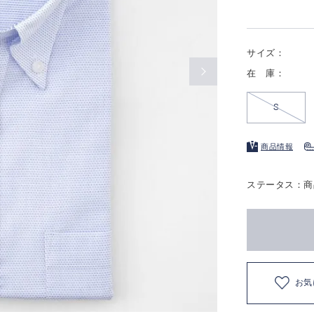
サイズ：
在 庫：
S
商品情報
ステータス：商
お気