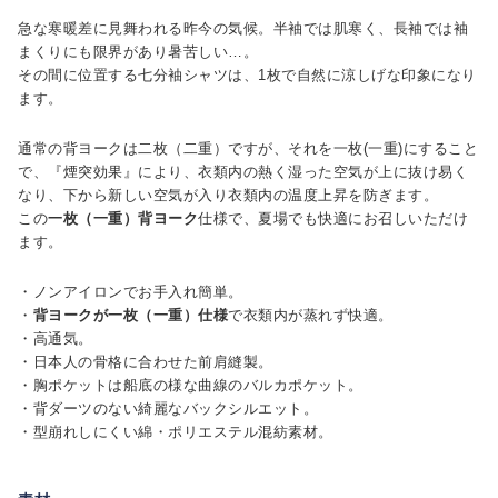
急な寒暖差に見舞われる昨今の気候。半袖では肌寒く、長袖では袖
まくりにも限界があり暑苦しい…。
その間に位置する七分袖シャツは、1枚で自然に涼しげな印象になり
ます。
通常の背ヨークは二枚（二重）ですが、それを一枚(一重)にすること
で、『煙突効果』により、衣類内の熱く湿った空気が上に抜け易く
なり、下から新しい空気が入り衣類内の温度上昇を防ぎます。
この
一枚（一重）背ヨーク
仕様で、夏場でも快適にお召しいただけ
ます。
・ノンアイロンでお手入れ簡単。
・
背ヨークが一枚（一重）仕様
で衣類内が蒸れず快適。
・高通気。
・日本人の骨格に合わせた前肩縫製。
・胸ポケットは船底の様な曲線のバルカポケット。
・背ダーツのない綺麗なバックシルエット。
・型崩れしにくい綿・ポリエステル混紡素材。