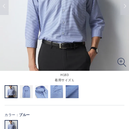
H183
着用サイズ:L
カラー：
ブルー