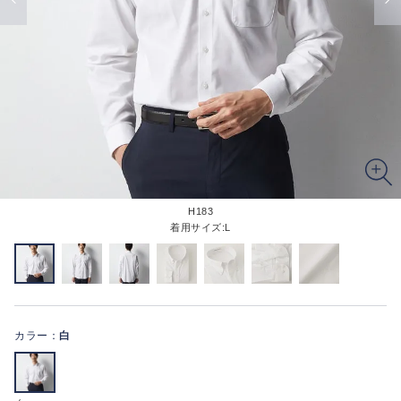
H183
着用サイズ:L
カラー：
白