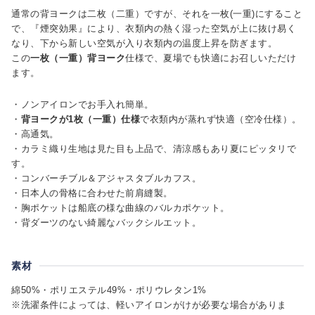
通常の背ヨークは二枚（二重）ですが、それを一枚(一重)にすること
で、『煙突効果』により、衣類内の熱く湿った空気が上に抜け易く
なり、下から新しい空気が入り衣類内の温度上昇を防ぎます。
この
一枚（一重）背ヨーク
仕様で、夏場でも快適にお召しいただけ
ます。
・ノンアイロンでお手入れ簡単。
・
背ヨークが1枚（一重）仕様
で衣類内が蒸れず快適（空冷仕様）。
・高通気。
・カラミ織り生地は見た目も上品で、清涼感もあり夏にピッタリで
す。
・コンバーチブル＆アジャスタブルカフス。
・日本人の骨格に合わせた前肩縫製。
・胸ポケットは船底の様な曲線のバルカポケット。
・背ダーツのない綺麗なバックシルエット。
素材
綿50%・ポリエステル49%・ポリウレタン1%
※洗濯条件によっては、軽いアイロンがけが必要な場合がありま