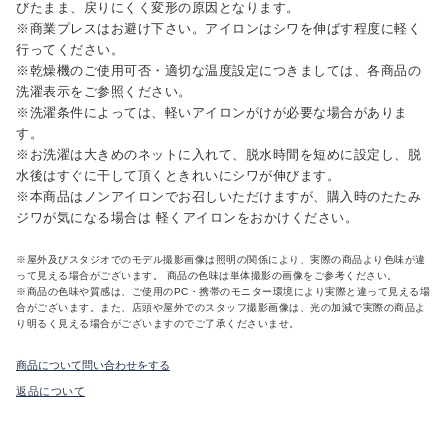
びたまま、戻りにくく変形の原因となります。
※商業プレスはお避け下さい。アイロンはシワを伸ばす程度に軽く
行ってください。
※乾燥機のご使用可否・適切な温度設定につきましては、各商品の
洗濯表示をご参照ください。
※洗濯条件によっては、軽いアイロンがけが必要な場合がありま
す。
※お洗濯は大きめのネットに入れて、脱水時間を短めに設定し、脱
水後はすぐに干して頂くときれいにシワが伸びます。
※本商品はノンアイロンでお召しいただけますが、購入時のたたみ
ジワが気になる場合は 軽くアイロンをおかけください。
※屋外及びスタジオでのモデル撮影画像は照明の関係により、実際の商品より色味が違
って見える場合がございます。 商品の色味は単体撮影の画像をご参考ください。
※商品の色味や質感は、ご使用のPC・携帯のモニター環境により実際と違って見える場
合がございます。また、店頭や屋外でのスタッフ撮影画像は、光の加減で実際の商品よ
り明るく見える場合がございますのでご了承くださいませ。
商品について問い合わせをする
返品について