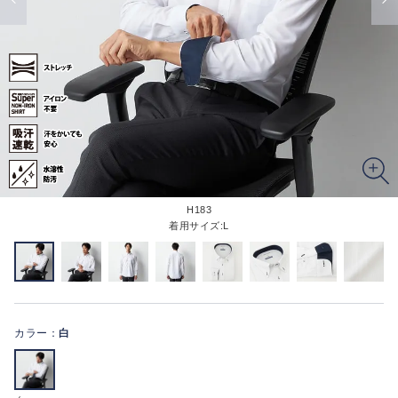
H183
着用サイズ:L
カラー：
白