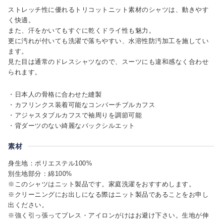
ストレッチ性に優れるトリコットニット素材のシャツは、動きやす
く快適。
また、汗をかいてもすぐに乾くドライ性も魅力。
更に汚れが付いても洗濯で落ちやすい、水溶性防汚加工を施してい
ます。
見た目は通常のドレスシャツなので、スーツにも違和感なく合わせ
られます。
・日本人の骨格に合わせた縫製
・カフリンクス装着可能なコンバーチブルカフス
・アジャスタブルカフスで袖周りを調節可能
・背ダーツのない綺麗なバックシルエット
素材
身生地：ポリエステル100%
別生地部分：綿100%
※このシャツはニット製品です。家庭洗濯をおすすめします。
※クリーニングにお出しになる際はニット製品であることをお申し
出ください。
※強く引っ張ってプレス・アイロンがけはお避け下さい。生地が伸