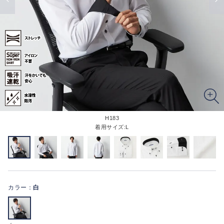
H183
着用サイズ:L
カラー：
白