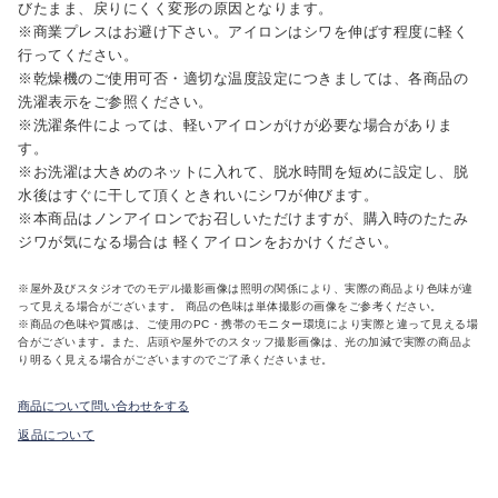
びたまま、戻りにくく変形の原因となります。
※商業プレスはお避け下さい。アイロンはシワを伸ばす程度に軽く
行ってください。
※乾燥機のご使用可否・適切な温度設定につきましては、各商品の
洗濯表示をご参照ください。
※洗濯条件によっては、軽いアイロンがけが必要な場合がありま
す。
※お洗濯は大きめのネットに入れて、脱水時間を短めに設定し、脱
水後はすぐに干して頂くときれいにシワが伸びます。
※本商品はノンアイロンでお召しいただけますが、購入時のたたみ
ジワが気になる場合は 軽くアイロンをおかけください。
※屋外及びスタジオでのモデル撮影画像は照明の関係により、実際の商品より色味が違
って見える場合がございます。 商品の色味は単体撮影の画像をご参考ください。
※商品の色味や質感は、ご使用のPC・携帯のモニター環境により実際と違って見える場
合がございます。また、店頭や屋外でのスタッフ撮影画像は、光の加減で実際の商品よ
り明るく見える場合がございますのでご了承くださいませ。
商品について問い合わせをする
返品について