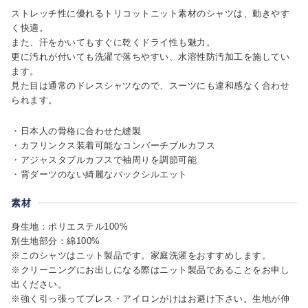
ストレッチ性に優れるトリコットニット素材のシャツは、動きやす
く快適。
また、汗をかいてもすぐに乾くドライ性も魅力。
更に汚れが付いても洗濯で落ちやすい、水溶性防汚加工を施してい
ます。
見た目は通常のドレスシャツなので、スーツにも違和感なく合わせ
られます。
・日本人の骨格に合わせた縫製
・カフリンクス装着可能なコンバーチブルカフス
・アジャスタブルカフスで袖周りを調節可能
・背ダーツのない綺麗なバックシルエット
素材
身生地：ポリエステル100%
別生地部分：綿100%
※このシャツはニット製品です。家庭洗濯をおすすめします。
※クリーニングにお出しになる際はニット製品であることをお申し
出ください。
※強く引っ張ってプレス・アイロンがけはお避け下さい。生地が伸