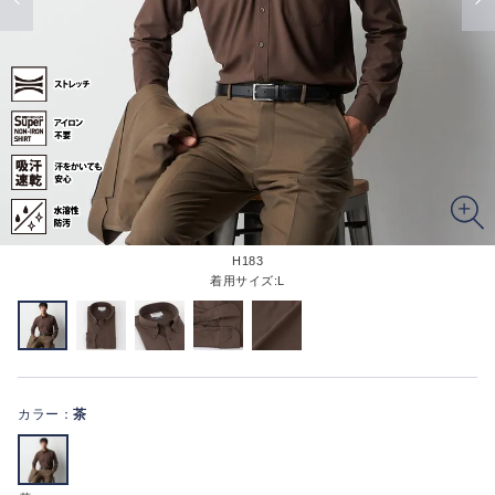
H183
着用サイズ:L
カラー：
茶