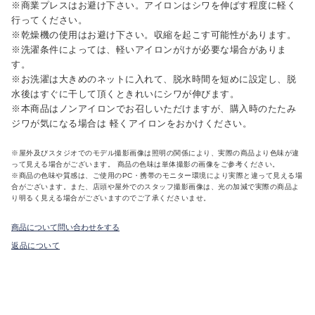
※商業プレスはお避け下さい。アイロンはシワを伸ばす程度に軽く
行ってください。
※乾燥機の使用はお避け下さい。収縮を起こす可能性があります。
※洗濯条件によっては、軽いアイロンがけが必要な場合がありま
す。
※お洗濯は大きめのネットに入れて、脱水時間を短めに設定し、脱
水後はすぐに干して頂くときれいにシワが伸びます。
※本商品はノンアイロンでお召しいただけますが、購入時のたたみ
ジワが気になる場合は 軽くアイロンをおかけください。
※屋外及びスタジオでのモデル撮影画像は照明の関係により、実際の商品より色味が違
って見える場合がございます。 商品の色味は単体撮影の画像をご参考ください。
※商品の色味や質感は、ご使用のPC・携帯のモニター環境により実際と違って見える場
合がございます。また、店頭や屋外でのスタッフ撮影画像は、光の加減で実際の商品よ
り明るく見える場合がございますのでご了承くださいませ。
商品について問い合わせをする
返品について