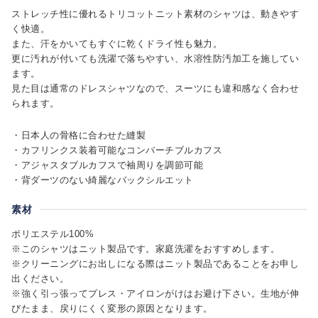
ストレッチ性に優れるトリコットニット素材のシャツは、動きやす
く快適。
また、汗をかいてもすぐに乾くドライ性も魅力。
更に汚れが付いても洗濯で落ちやすい、水溶性防汚加工を施してい
ます。
見た目は通常のドレスシャツなので、スーツにも違和感なく合わせ
られます。
・日本人の骨格に合わせた縫製
・カフリンクス装着可能なコンバーチブルカフス
・アジャスタブルカフスで袖周りを調節可能
・背ダーツのない綺麗なバックシルエット
素材
ポリエステル100%
※このシャツはニット製品です。家庭洗濯をおすすめします。
※クリーニングにお出しになる際はニット製品であることをお申し
出ください。
※強く引っ張ってプレス・アイロンがけはお避け下さい。生地が伸
びたまま、戻りにくく変形の原因となります。