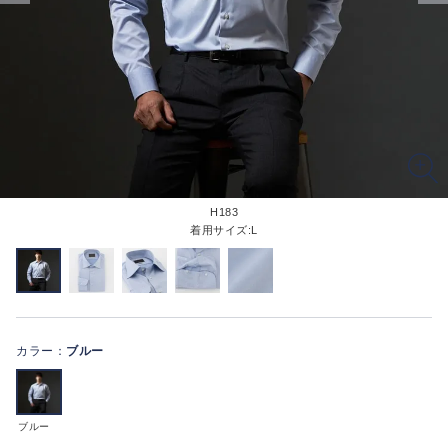
H183
着用サイズ:L
カラー：
ブルー
ブルー