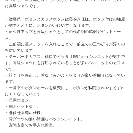
た高級シャツです。
・襟腰第一ボタンとカフスボタンは寝巻き仕様。ボタン付けの強度
が増すとともに、ボタンがかけやすくなります。
・耐久性アップと高級シャツとしての代名詞の脇裾ガゼットピー
ス。
・上前端に裾ステッチを入れることで、前立ての三つ折りが浮くの
を防いでいます
・テーパードカフス。袖口でピッタリ腕に沿うシルエットが魅力で
す。高級シャツにも採用されていることが多いシルエットのカフス
です。
・衿ぐりを修正し、首なじみがよく収まりが良い首回りになってい
ます。
・一番下のボタンホールを横穴にし、ボタンが固定されやすくずれ
にくくなっています
・貝調ボタン。
・胸ポケットなし。
・巻伏せ本縫い仕様。
・背ダーツの無い綺麗なバックシルエット。
・形態安定でお手入れ簡単。