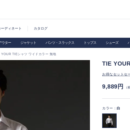
コーディネート
カタログ
アウター
ジャケット
パンツ・スラックス
トップス
シューズ
E YOUR TIEシャツ ワイドカラー 無地
TIE YO
お得なセットセ
9,889円
（
カラー：
白