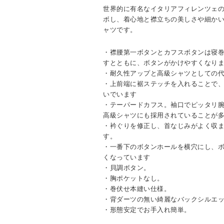
世界的に有名なイタリアフィレンツェの名店
ボし、着心地と襟立ちの美しさや細か
ャツです。
・襟腰第一ボタンとカフスボタンは寝
すとともに、ボタンがかけやすくなり
・耐久性アップと高級シャツとしての
・上前端に裾ステッチを入れることで
いでいます
・テーパードカフス。袖口でピッタリ
高級シャツにも採用されていることが
・衿ぐりを修正し、首なじみがよく収
す。
・一番下のボタンホールを横穴にし、
くなっています
・貝調ボタン。
・胸ポケットなし。
・巻伏せ本縫い仕様。
・背ダーツの無い綺麗なバックシルエ
・形態安定でお手入れ簡単。