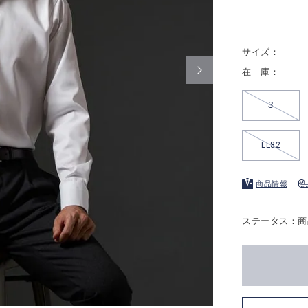
サイズ：
在 庫：
S
LL82
商品情報
ステータス：商