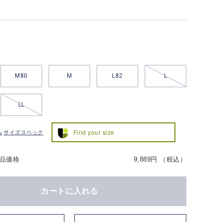
M80
M
L82
L
LL
Find your size
サイズスペック
品価格
9,889円 （税込）
カートに入れる