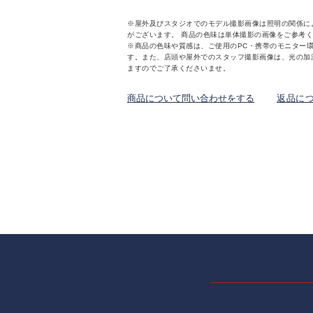
※屋外及びスタジオでのモデル撮影画像は照明の関係に
がございます。 商品の色味は単体撮影の画像をご参考
※商品の色味や質感は、ご使用のPC・携帯のモニター
す。また、店頭や屋外でのスタッフ撮影画像は、光の加
ますのでご了承くださいませ。
商品について問い合わせをする
返品に