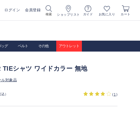
ログイン
会員登録
お気に入り
検索
ガイド
カート
ショップリスト
バッグ
ベルト
その他
アウトレット
UR TIEシャツ ワイドカラー 無地
ール対象品
税込）
(
1
)