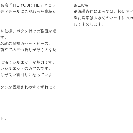
「TIE YOUR TIE」とコラ
綿100%
いディテールにこだわった高級シ
※洗濯条件によっては、軽いア
※お洗濯は大きめのネットに入
おすすめします。
巻き仕様。ボタン付けの強度が増
ます。
代名詞の脇裾ガゼットピース。
、前立ての三つ折りが浮くのを防
腕に沿うシルエットが魅力です。
多いシルエットのカフスです。
まりが良い首回りになっていま
ボタンが固定されやすくずれにく
ット。