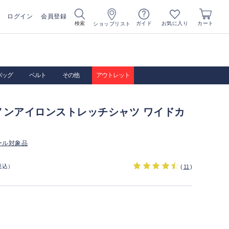
ログイン
会員登録
お気に入り
検索
ガイド
カート
ショップリスト
バッグ
ベルト
その他
アウトレット
ノンアイロンストレッチシャツ ワイドカ
ール対象品
税込）
(
11
)