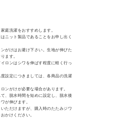
。家庭洗濯をおすすめします。
際はニット製品であることをお申し出く
ロンがけはお避け下さい。生地が伸びた
なります。
アイロンはシワを伸ばす程度に軽く行っ
温度設定につきましては、各商品の洗濯
イロンがけが必要な場合があります。
れて、脱水時間を短めに設定し、脱水後
シワが伸びます。
しいただけますが、購入時のたたみジワ
をおかけください。