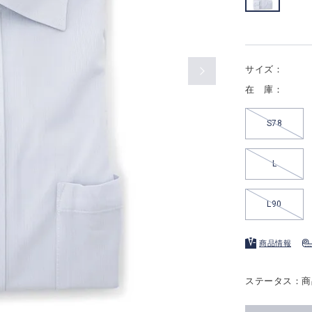
サイズ：
在 庫：
S78
L
L90
商品情報
ステータス：商