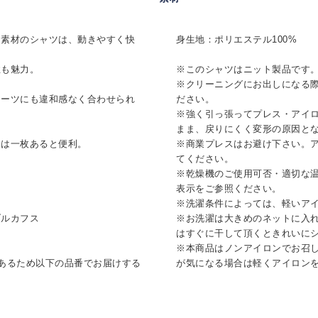
ト素材のシャツは、動きやすく快
身生地：ポリエステル100%
性も魅力。
※このシャツはニット製品です
※クリーニングにお出しになる
スーツにも違和感なく合わせられ
ださい。
※強く引っ張ってプレス・アイ
まま、戻りにくく変形の原因と
ツは一枚あると便利。
※商業プレスはお避け下さい。
てください。
※乾燥機のご使用可否・適切な
表示をご参照ください。
※洗濯条件によっては、軽いア
ブルカフス
※お洗濯は大きめのネットに入
はすぐに干して頂くときれいに
※本商品はノンアイロンでお召
あるため以下の品番でお届けする
が気になる場合は軽くアイロン