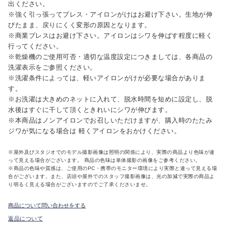
出ください。
※強く引っ張ってプレス・アイロンがけはお避け下さい。生地が伸
びたまま、戻りにくく変形の原因となります。
※商業プレスはお避け下さい。アイロンはシワを伸ばす程度に軽く
行ってください。
※乾燥機のご使用可否・適切な温度設定につきましては、各商品の
洗濯表示をご参照ください。
※洗濯条件によっては、軽いアイロンがけが必要な場合がありま
す。
※お洗濯は大きめのネットに入れて、脱水時間を短めに設定し、脱
水後はすぐに干して頂くときれいにシワが伸びます。
※本商品はノンアイロンでお召しいただけますが、購入時のたたみ
ジワが気になる場合は 軽くアイロンをおかけください。
※屋外及びスタジオでのモデル撮影画像は照明の関係により、実際の商品より色味が違
って見える場合がございます。 商品の色味は単体撮影の画像をご参考ください。
※商品の色味や質感は、ご使用のPC・携帯のモニター環境により実際と違って見える場
合がございます。また、店頭や屋外でのスタッフ撮影画像は、光の加減で実際の商品よ
り明るく見える場合がございますのでご了承くださいませ。
商品について問い合わせをする
返品について