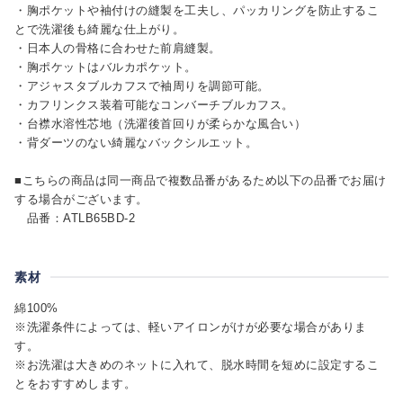
・胸ポケットや袖付けの縫製を工夫し、パッカリングを防止するこ
とで洗濯後も綺麗な仕上がり。
・日本人の骨格に合わせた前肩縫製。
・胸ポケットはバルカポケット。
・アジャスタブルカフスで袖周りを調節可能。
・カフリンクス装着可能なコンバーチブルカフス。
・台襟水溶性芯地（洗濯後首回りが柔らかな風合い）
・背ダーツのない綺麗なバックシルエット。
■こちらの商品は同一商品で複数品番があるため以下の品番でお届け
する場合がございます。
品番：ATLB65BD-2
素材
綿100%
※洗濯条件によっては、軽いアイロンがけが必要な場合がありま
す。
※お洗濯は大きめのネットに入れて、脱水時間を短めに設定するこ
とをおすすめします。