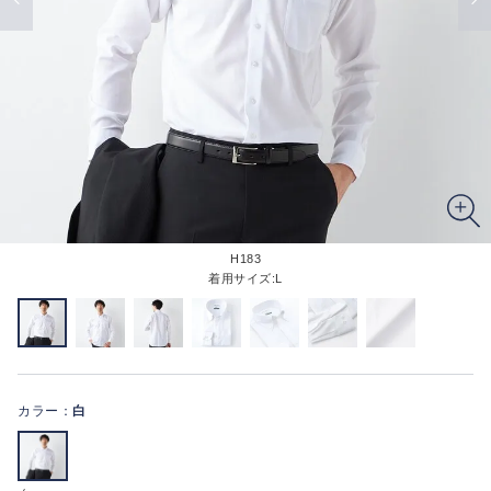
H183
着用サイズ:L
カラー：
白