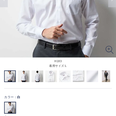
H183
着用サイズ:L
カラー：
白