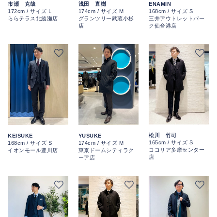
浅田 直樹
ENAMIN
市瀬 克哉
174cm / サイズ M
168cm / サイズ S
172cm / サイズ L
グランツリー武蔵小杉
三井アウトレットパー
ららテラス北綾瀬店
店
ク仙台港店
松川 竹司
KEISUKE
YUSUKE
165cm / サイズ S
168cm / サイズ S
174cm / サイズ M
ココリア多摩センター
イオンモール豊川店
東京ドームシティラク
店
ーア店