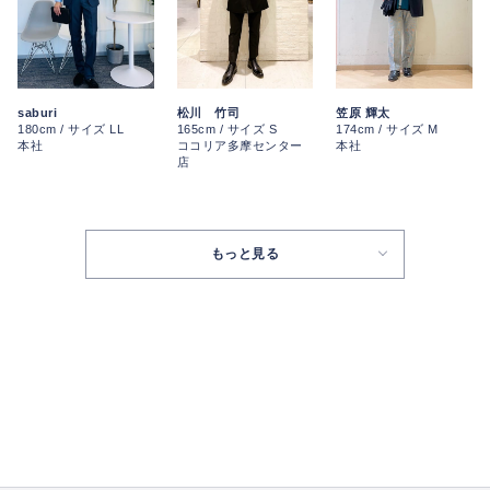
saburi
松川 竹司
笠原 輝太
180cm / サイズ LL
165cm / サイズ S
174cm / サイズ M
本社
ココリア多摩センター
本社
店
もっと見る