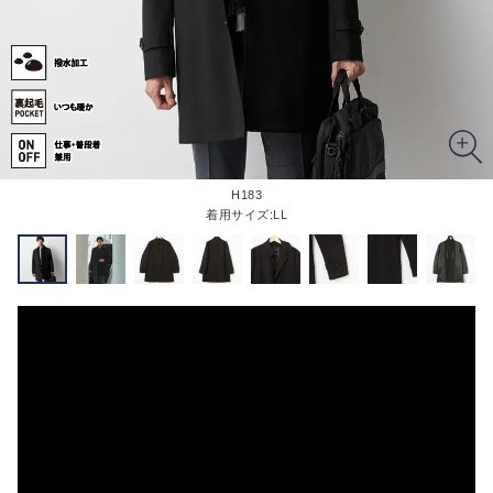
H183
着用サイズ:LL