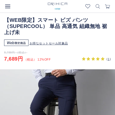
【WEB限定】スマート ビズ パンツ
（SUPERCOOL） 単品 高通気 組織無地 裾
上げ未
お得なセットセール対象品
8,789円 （税込）
7,689円
(
1
)
（税込） 12%OFF