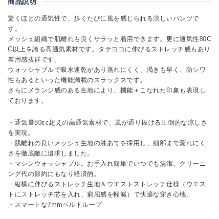
商品説明
驚くほどの通気性で、歩くたびに風を感じられる涼しいパンツで
す。
メッシュ組織で肌離れも良くサラッと着用できます。更に通気性80C
C以上を誇る高通気素材です。タテヨコに伸びるストレッチ感もあり
着用感抜群です。
ウォッシャブルで吸水速乾があり蒸れにくく、渇きも早く、防シワ
性もあるといった機能満載のスラックスです。
さらにメランジ感のある生地により、機能＋こなれた印象も表現し
ております。
・通気量80cc超えの高通気素材で、風が通り抜ける圧倒的な涼しさ
を実現。
・肌離れの良いメッシュ生地の膝あてを採用し、細部まで蒸れにく
さを徹底敵に追求しました。
・マシンウォッシャブル。お手入れ簡単でいつでも清潔。クリーニ
ング代の節約にもなり経済的。
・縦横に伸びるストレッチ生地＆ウエストストレッチ仕様（ウエス
トにストレッチ芯を入れ、窮屈感を軽減）で快適な穿き心地。
・スマートな7mmベルトループ