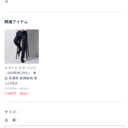
紺
関連アイテム
スマート ビズ パンツ
（SUPERCOOL） 単
品 高通気 組織無地 裾
上げ済み
8,789円 （税込）
7,689円 （税込）
サイズ：
在 庫：