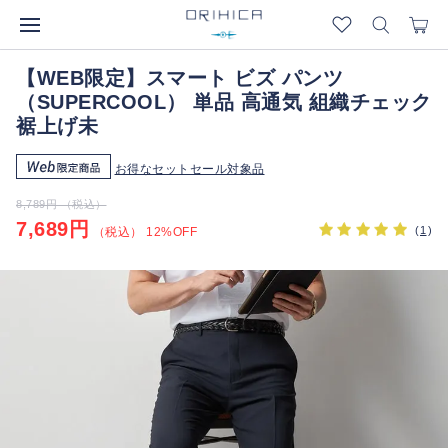
【WEB限定】スマート ビズ パンツ
（SUPERCOOL） 単品 高通気 組織チェック
裾上げ未
お得なセットセール対象品
8,789円 （税込）
7,689円
(
1
)
（税込） 12%OFF