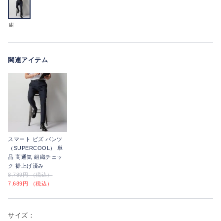
紺
関連アイテム
スマート ビズ パンツ
（SUPERCOOL） 単
品 高通気 組織チェッ
ク 裾上げ済み
8,789円 （税込）
7,689円 （税込）
サイズ：