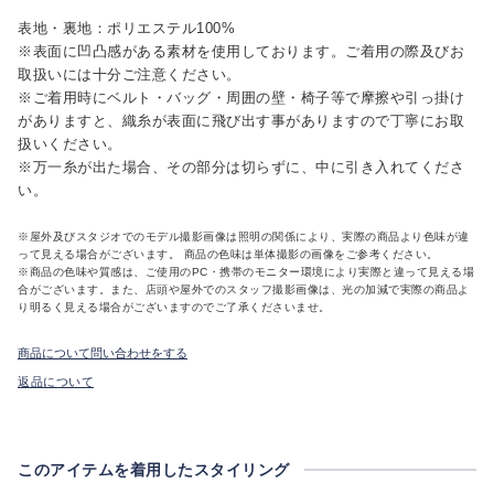
表地・裏地：ポリエステル100%
※表面に凹凸感がある素材を使用しております。ご着用の際及びお
取扱いには十分ご注意ください。
※ご着用時にベルト・バッグ・周囲の壁・椅子等で摩擦や引っ掛け
がありますと、織糸が表面に飛び出す事がありますので丁寧にお取
扱いください。
※万一糸が出た場合、その部分は切らずに、中に引き入れてくださ
い。
※屋外及びスタジオでのモデル撮影画像は照明の関係により、実際の商品より色味が違
って見える場合がございます。 商品の色味は単体撮影の画像をご参考ください。
※商品の色味や質感は、ご使用のPC・携帯のモニター環境により実際と違って見える場
合がございます。また、店頭や屋外でのスタッフ撮影画像は、光の加減で実際の商品よ
り明るく見える場合がございますのでご了承くださいませ。
商品について問い合わせをする
返品について
このアイテムを着用したスタイリング