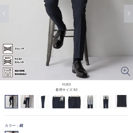
H183
着用サイズ:82
カラー：
紺