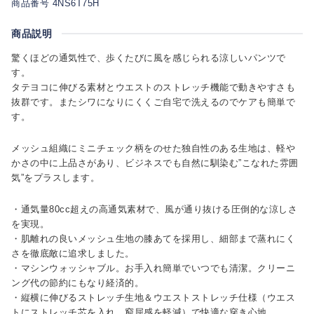
商品番号 4NS6T75H
商品説明
驚くほどの通気性で、歩くたびに風を感じられる涼しいパンツで
す。
タテヨコに伸びる素材とウエストのストレッチ機能で動きやすさも
抜群です。またシワになりにくくご自宅で洗えるのでケアも簡単で
す。
メッシュ組織にミニチェック柄をのせた独自性のある生地は、軽や
かさの中に上品さがあり、ビジネスでも自然に馴染む”こなれた雰囲
気”をプラスします。
・通気量80cc超えの高通気素材で、風が通り抜ける圧倒的な涼しさ
を実現。
・肌離れの良いメッシュ生地の膝あてを採用し、細部まで蒸れにく
さを徹底敵に追求しました。
・マシンウォッシャブル。お手入れ簡単でいつでも清潔。クリーニ
ング代の節約にもなり経済的。
・縦横に伸びるストレッチ生地＆ウエストストレッチ仕様（ウエス
トにストレッチ芯を入れ、窮屈感を軽減）で快適な穿き心地。