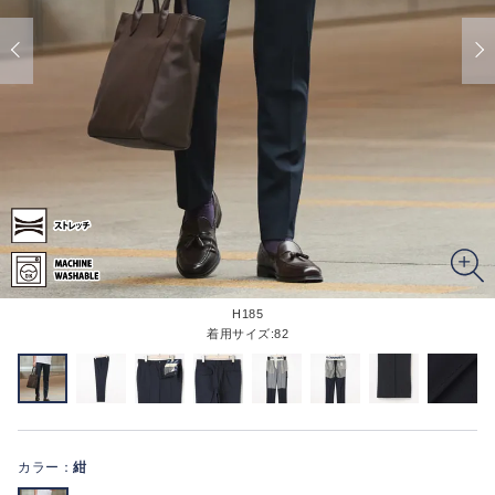
H185
着用サイズ:82
カラー：
紺