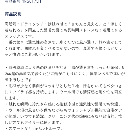
商品番号 4NS6T73H
商品説明
高通気・ドライタッチ・接触冷感で「きちんと見える」と「涼しく
着られる」を両立した酷暑の夏でも長時間ストレスなく着用できる
スラックスです。
一番の驚きは通気性の高さで、歩くたびに風が通り、熱を逃がして
くれます。肌離れも良くベタつかないので、真夏でも驚くほどサラ
ッと快適にご着用いただけます。
・特殊紡績により糸の絡まりを抑え、風が通る道をしっかり確保。8
0cc超の高通気で歩くたびに熱がこもりにくく、体感レベルで違いが
出る涼しさです。
・毛羽が少なく肌面がスッキリとした生地。汗をかいてもベタつき
にくいドライ感を持続します。ウール混でも清涼感と耐久性を両立
します。
・触れた瞬間に冷たさを感じる接触冷感と通気性で酷暑でも快適。
・ウール混の風合いを保ちながらもウォッシャブル機能で自宅ケア
が簡単。いつでも清潔。クリーニング代の節約にもなり経済的。忙
しい方でもデイリーに使えます。
・スマートな7mmベルトループ。