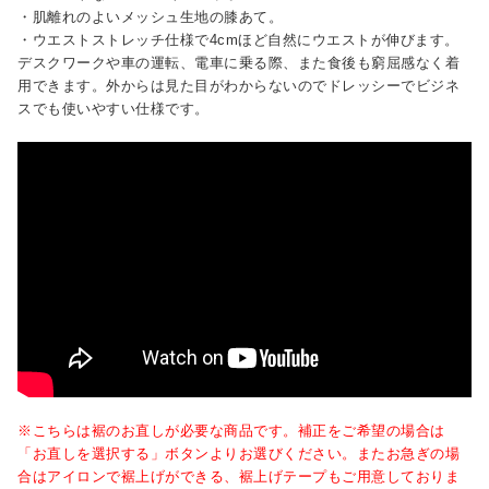
・肌離れのよいメッシュ生地の膝あて。
・ウエストストレッチ仕様で4cmほど自然にウエストが伸びます。
デスクワークや車の運転、電車に乗る際、また食後も窮屈感なく着
用できます。外からは見た目がわからないのでドレッシーでビジネ
スでも使いやすい仕様です。
※こちらは裾のお直しが必要な商品です。補正をご希望の場合は
「お直しを選択する」ボタンよりお選びください。またお急ぎの場
合はアイロンで裾上げができる、裾上げテープもご用意しておりま