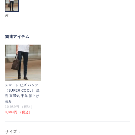
紺
関連アイテム
スマート ビズ パンツ
（SUPER COOL） 単
品 高通気 千鳥 裾上げ
済み
10,989円 （税込）
9,889円 （税込）
サイズ：