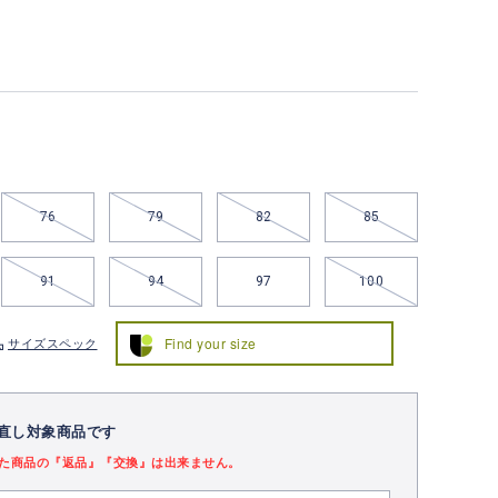
76
79
82
85
91
94
97
100
Find your size
サイズスペック
直し対象商品です
た商品の『返品』『交換』は出来ません。