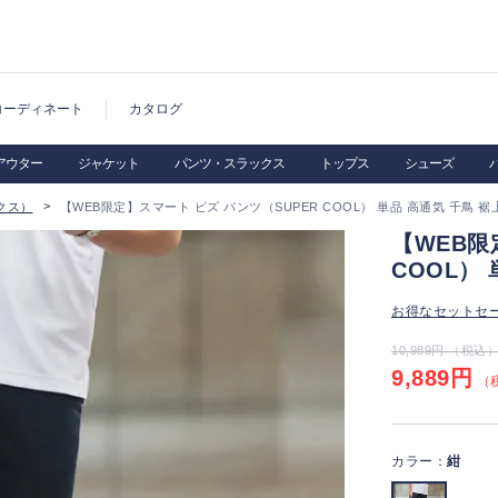
コーディネート
カタログ
アウター
ジャケット
パンツ・スラックス
トップス
シューズ
クス）
【WEB限定】スマート ビズ パンツ（SUPER COOL） 単品 高通気 千鳥 裾
【WEB限
COOL）
お得なセットセ
10,989円 （税込
9,889円
（税
カラー：
紺