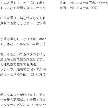
きちんと見える」と「涼しく着ら
表地：ポリエステル70%・ウール
ストレスなく着用できるスラック
膝裏：ポリエステル100%
びに風が通り、熱を逃がしてくれ
、真夏でも驚くほどサラッと快適
が通る道をしっかり確保。80cc
くく、体感レベルで違いが出る涼
生地。汗をかいてもベタつきにく
も清涼感と耐久性を両立します。
感と通気性で酷暑でも快適。
ォッシャブル機能で自宅ケアが簡
節約にもなり経済的。忙しい方で
。
自然にウエストが伸びます。デス
また食後も窮屈感なく着用できま
ドレッシーでビジネスでも使いや