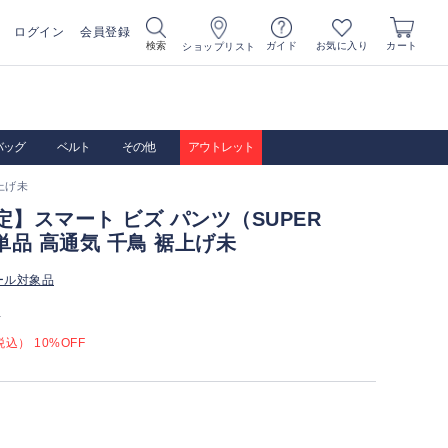
ログイン
会員登録
お気に入り
検索
ガイド
カート
ショップリスト
バッグ
ベルト
その他
アウトレット
上げ未
定】スマート ビズ パンツ（SUPER
 単品 高通気 千鳥 裾上げ未
ール対象品
）
込） 10%OFF