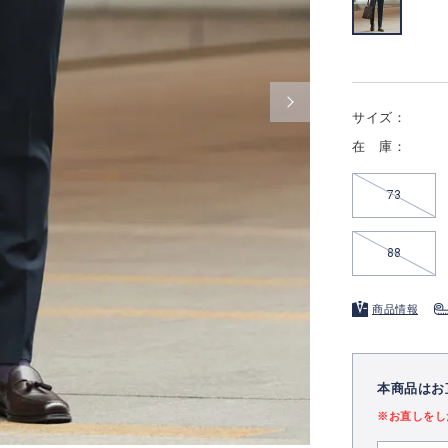
サイズ：
在 庫：
73
88
商品情報
本商品はお
※お直しをし