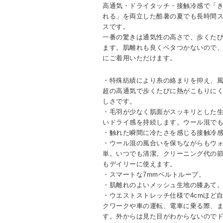
高通気・ドライタッチ・接触冷感で「
れる」を両立した酷暑の夏でも長時間
スです。
一番の驚きは通気性の高さで、歩くた
ます。肌離れも良くベタつかないので
にご着用いただけます。
・特殊紡績により糸の絡まりを抑え、風
超の高通気で歩くたびに熱がこもりに
しさです。
・毛羽が少なく肌面がスッキリとした
いドライ感を持続します。ウール混で
・触れた瞬間に冷たさを感じる接触冷
・ウール混の風合いを保ちながらもウ
単。いつでも清潔。クリーニング代の
もデイリーに使えます。
・スマートな7mmベルトループ。
・肌離れのよいメッシュ生地の膝あて
・ウエストストレッチ仕様で4cmほど
クワークや車の運転、電車に乗る際、
す。外からは見た目がわからないので