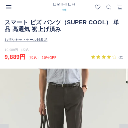
スマート ビズ パンツ（SUPER COOL） 単
品 高通気 裾上げ済み
お得なセットセール対象品
10,989円 （税込）
9,889円
(
2
)
（税込） 10%OFF