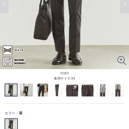
H183
着用サイズ:82
カラー：
茶