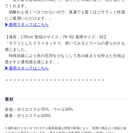
てくれます。
肌離れも良くベタつかないので、真夏でも驚くほどサラッと快適
にご着用いただけます。」
▶着用スタッフはこちら
【身長：178cm 普段のサイズ：79~82 着用サイズ：82】
「サラリとしたドライタッチで、穿いてみるとウールの柔らかさも
感じました。
特殊紡績により糸の毛羽を少なくして糸の絡まりを抑えた生地は
透かすと通気感を感じます。」
▶着用スタッフはこちら
＊＊＊＊＊＊＊＊＊＊＊＊＊＊＊＊＊＊＊＊＊＊＊＊＊
素材
表地：ポリエステル70%・ウール30%
膝裏：ポリエステル100%
※屋外及びスタジオでのモデル撮影画像は照明の関係により、実際の商品より色味が違
って見える場合がございます。 商品の色味は単体撮影の画像をご参考ください。