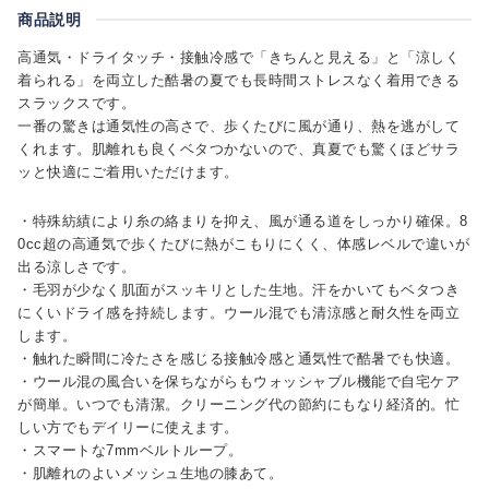
商品説明
高通気・ドライタッチ・接触冷感で「きちんと見える」と「涼しく
着られる」を両立した酷暑の夏でも長時間ストレスなく着用できる
スラックスです。
一番の驚きは通気性の高さで、歩くたびに風が通り、熱を逃がして
くれます。肌離れも良くベタつかないので、真夏でも驚くほどサラ
ッと快適にご着用いただけます。
・特殊紡績により糸の絡まりを抑え、風が通る道をしっかり確保。8
0cc超の高通気で歩くたびに熱がこもりにくく、体感レベルで違いが
出る涼しさです。
・毛羽が少なく肌面がスッキリとした生地。汗をかいてもベタつき
にくいドライ感を持続します。ウール混でも清涼感と耐久性を両立
します。
・触れた瞬間に冷たさを感じる接触冷感と通気性で酷暑でも快適。
・ウール混の風合いを保ちながらもウォッシャブル機能で自宅ケア
が簡単。いつでも清潔。クリーニング代の節約にもなり経済的。忙
しい方でもデイリーに使えます。
・スマートな7mmベルトループ。
・肌離れのよいメッシュ生地の膝あて。