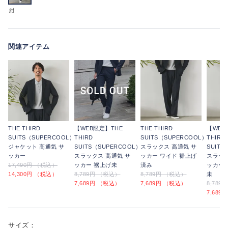
紺
関連アイテム
THE THIRD
【WEB限定】THE
THE THIRD
【WEB
SUITS（SUPERCOOL）
THIRD
SUITS（SUPERCOOL）
THIRD
ジャケット 高通気 サ
SUITS（SUPERCOOL）
スラックス 高通気 サ
SUITS
ッカー
スラックス 高通気 サ
ッカー ワイド 裾上げ
スラック
17,490円 （税込）
ッカー 裾上げ未
済み
ッカー 
14,300円 （税込）
8,789円 （税込）
8,789円 （税込）
未
7,689円 （税込）
7,689円 （税込）
8,789
7,689
サイズ：