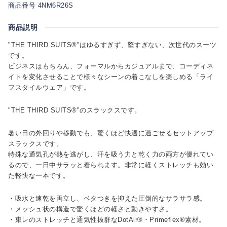
商品番号 4NM6R26S
商品説明
"THE THIRD SUITS®"はゆるすぎず、堅すぎない、次世代のスーツ
です。
ビジネスはもちろん、フォーマルからカジュアルまで、コーディネ
イトを変化させることで様々なシーンの着こなしを楽しめる「ライ
フスタイルウェア」です。
"THE THIRD SUITS®"のスラックスです。
暑い日の外回りや移動でも、驚くほど快適に過ごせるセットアップ
スラックスです。
特殊な通気孔が熱を逃がし、汗を吸う力と乾く力の両方が優れてい
るので、一日中サラッと着られます。非常に軽くストレッチも効い
た軽快な一本です。
・吸水と速乾を両立し、ベタつきを抑えた圧倒的なサラサラ感。
・メッシュ状の構造で驚くほどの軽さと動きやすさ。
・東レのストレッチと通気性抜群なDotAir®・Primeflex®素材。