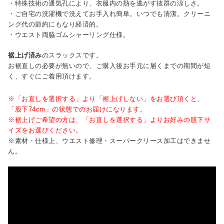
・特殊技術の通気孔により、衣服内の熱を逃がす抜群の涼しさ。
・ご自宅の洗濯機で洗えてお手入れ簡単。いつでも清潔。クリーニ
ング代の節約にもなり経済的。
・ウエスト両脇ゴムシャーリング仕様。
裾上げ済み
のスラックスです。
お裾直しの必要が無いので、ご購入後お手元に届くまでの期間が短
く、すぐにご着用頂けます。
※「お直しを選択する」より「裾上げしない」をお選び頂くと、
「股下74cm」の状態でのお届けになります。
※裾上げご希望の方は、「お直しを選択する」よりお好みの股下サ
イズをお選びください。
※素材・仕様上、ウエスト修理・スーパークリース加工はできませ
ん。