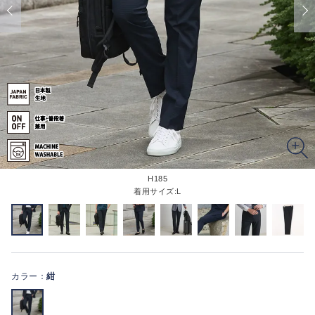
H185
着用サイズ:L
カラー：
紺