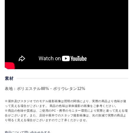
素材
表地：ポリエステル88%・ポリウレタン12%
※屋外及びスタジオでのモデル撮影画像は照明の関係により、実際の商品より色味が違
って見える場合がございます。 商品の色味は単体撮影の画像をご参考ください。
※商品の色味や質感は、ご使用のPC・携帯のモニター環境により実際と違って見える場
合がございます。また、店頭や屋外でのスタッフ撮影画像は、光の加減で実際の商品よ
り明るく見える場合がございますのでご了承くださいませ。
商品について問い合わせをする