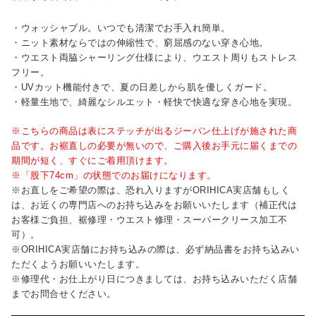
・ウォッシャブル。いつでも清潔でお手入れ簡単。
・ニット素材ならではの伸縮性で、窮屈感のない穿き心地。
・ウエスト両脇シャーリング仕様により、ウエスト周りもストレス
フリー。
・UVカット機能付きで、夏の日差しから肌を優しくガード。
・軽量生地で、綺麗なシルエット・軽快で快適な穿き心地を実現。
※こちらの商品は表にステッチが出るジーパン仕上げが施された商
品です。お裾直しの必要が無いので、ご購入後お手元に届くまでの
期間が短く、すぐにご着用頂けます。
※「股下74cm」の状態でのお届けになります。
※お直しをご希望の際は、恐れ入りますがORIHICA実店舗もしく
は、お近くの専門店へのお持ち込みをお願いいたします（補正代は
お客様ご負担、裾修理・ウエスト修理・スーパークリース加工不
可）。
※ORIHICA実店舗にお持ち込みの際は、必ず納品書をお持ち込みい
ただくようお願いいたします。
※修理代・お仕上がり日につきましては、お持ち込みいただく店舗
までお問合せください。