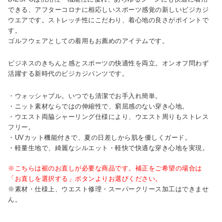
できる、アフターコロナに相応しいスポーツ感覚の新しいビジカジ
ウエアです。ストレッチ性にこだわり、着心地の良さがポイントで
す。
ゴルフウェアとしての着用もお薦めのアイテムです。
ビジネスのきちんと感とスポーツの快適性を両立。オンオフ問わず
活躍する新時代のビジカジパンツです。
・ウォッシャブル。いつでも清潔でお手入れ簡単。
・ニット素材ならではの伸縮性で、窮屈感のない穿き心地。
・ウエスト両脇シャーリング仕様により、ウエスト周りもストレス
フリー。
・UVカット機能付きで、夏の日差しから肌を優しくガード。
・軽量生地で、綺麗なシルエット・軽快で快適な穿き心地を実現。
※こちらは裾のお直しが必要な商品です。補正をご希望の場合は
「お直しを選択する」ボタンよりお選びください。
※素材・仕様上、ウエスト修理・スーパークリース加工はできませ
ん。